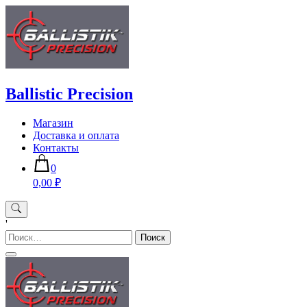
Skip
to
content
Ballistic Precision
Магазин
Доставка и оплата
Контакты
0
0,00 ₽
'
Найти: