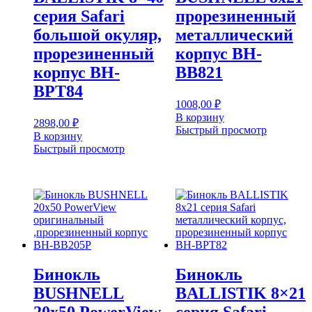
серия Safari
прорезиненный
большой окуляр,
металлический
прорезиненный
корпус BH-
корпус BH-
BB821
BPT84
1008,00
₽
В корзину
2898,00
₽
Быстрый просмотр
В корзину
Быстрый просмотр
Бинокль
Бинокль
BUSHNELL
BALLISTIK 8×21
20х50 PowerView
серия Safari