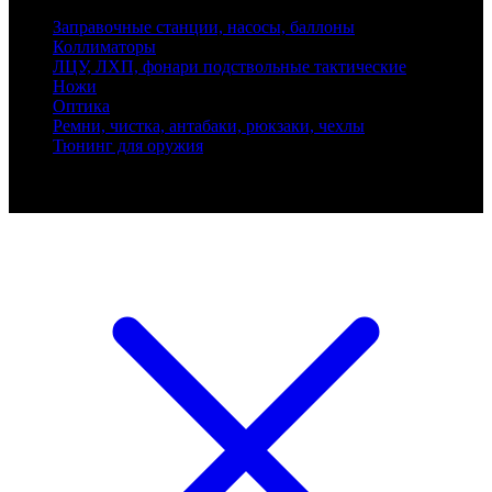
Заправочные станции, насосы, баллоны
Коллиматоры
ЛЦУ, ЛХП, фонари подствольные тактические
Ножи
Оптика
Ремни, чистка, антабаки, рюкзаки, чехлы
Тюнинг для оружия
Ballistik Precision © 2026 Все права защищены.
Публикуемые цены не являются публичной офертой.