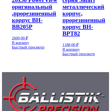
оригинальный
металлический
,прорезиненный
корпус,
корпус BH-
прорезиненный
BB205P
корпус BH-
BPT82
2600,00
₽
В корзину
1188,00
₽
Быстрый просмотр
В корзину
Быстрый просмотр