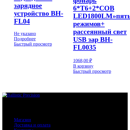
фонарь
зарядное
6*T6+2*COB
устройство BH-
LED1800LM»пят
FL04
режимов+
рассеянный свет
Не указано
USB зар BH-
Подробнее
Быстрый просмотр
FL0035
1068,00
₽
В корзину
Быстрый просмотр
Основное меню
Магазин
Доставка и оплата