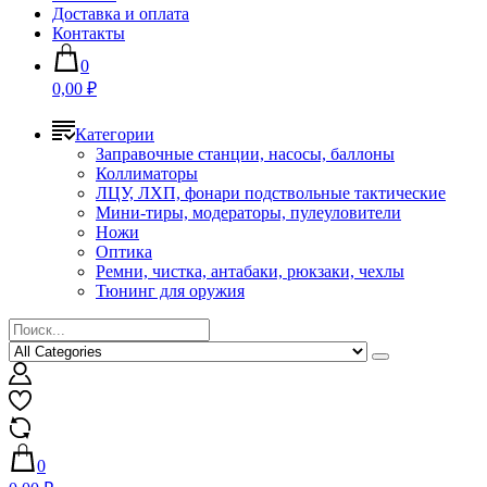
Доставка и оплата
Контакты
0
0,00 ₽
Категории
Заправочные станции, насосы, баллоны
Коллиматоры
ЛЦУ, ЛХП, фонари подствольные тактические
Мини-тиры, модераторы, пулеуловители
Ножи
Оптика
Ремни, чистка, антабаки, рюкзаки, чехлы
Тюнинг для оружия
0