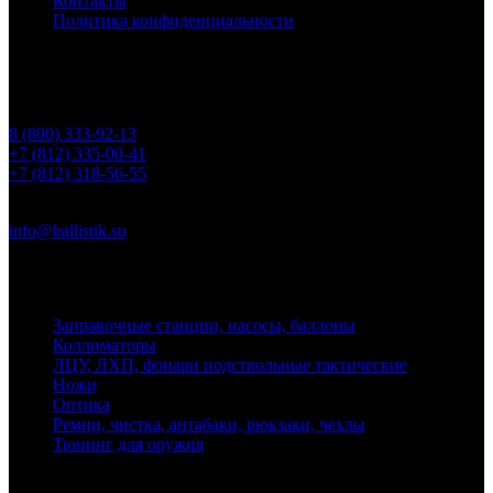
Контакты
Политика конфиденциальности
Контакты
Телефоны
8 (800) 333-92-13
+7 (812) 335-00-41
+7 (812) 318-56-55
Почта
info@ballistik.su
Адрес: 199155, Санкт-Петербург, пер. Декабристов, д. 7, литер
К, помещение 8Н, офис 1
Заправочные станции, насосы, баллоны
Коллиматоры
ЛЦУ, ЛХП, фонари подствольные тактические
Ножи
Оптика
Ремни, чистка, антабаки, рюкзаки, чехлы
Тюнинг для оружия
Ballistik Precision © 2026 Все права защищены.