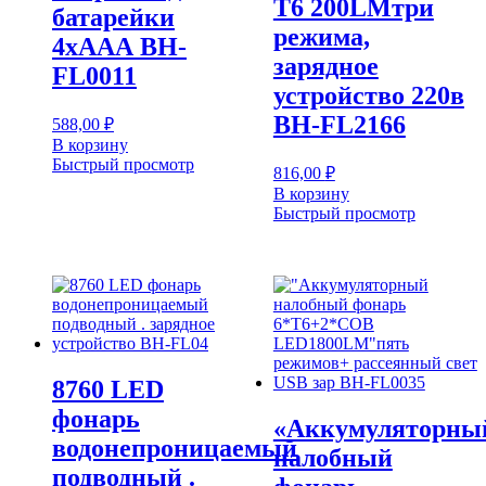
Т6 200LMтри
батарейки
режима,
4хААА BH-
зарядное
FL0011
устройство 220в
BH-FL2166
588,00
₽
В корзину
Быстрый просмотр
816,00
₽
В корзину
Быстрый просмотр
8760 LED
фонарь
«Аккумуляторны
водонепроницаемый
налобный
подводный .