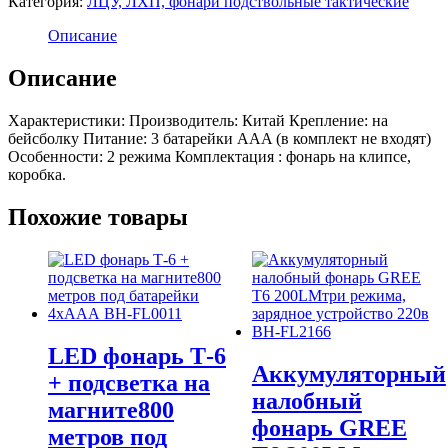
Категория:
ЛЦУ, ЛХП, фонари подствольные тактические
клипсе
для
Описание
крепления
на
Описание
бейсболку,
два
Характеристики: Производитель: Китай Крепление: на
режима,
бейсболку Питание: 3 батарейки AAA (в комплект не входят)
три
Особенности: 2 режима Комплектация : фонарь на клипсе,
батарейки
коробка.
ААА
BH-
FL7321
Похожие товары
LED фонарь Т-6
Аккумуляторный
+ подсветка на
налобный
магните800
фонарь GREE
метров под