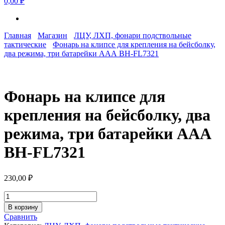
0,00 ₽
Главная
Магазин
ЛЦУ, ЛХП, фонари подствольные
тактические
Фонарь на клипсе для крепления на бейсболку,
два режима, три батарейки ААА BH-FL7321
Фонарь на клипсе для
крепления на бейсболку, два
режима, три батарейки ААА
BH-FL7321
230,00
₽
Количество
товара
В корзину
Фонарь
Сравнить
на