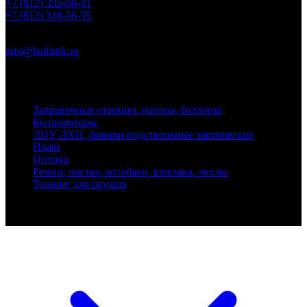
+7 (812) 335-00-41
+7 (812) 318-56-55
Почта
info@ballistik.su
Адрес: 199155, Санкт-Петербург, пер. Декабристов, д. 7, литер
К, помещение 8Н, офис 1
Заправочные станции, насосы, баллоны
Коллиматоры
ЛЦУ, ЛХП, фонари подствольные тактические
Ножи
Оптика
Ремни, чистка, антабаки, рюкзаки, чехлы
Тюнинг для оружия
Ballistik Precision © 2026 Все права защищены.
Публикуемые цены не являются публичной офертой.