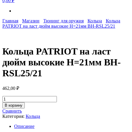
0,00 ₽
Главная
Магазин
Тюнинг для оружия
Кольца
Кольца
PATRIOT на ласт дюйм высокие H=21мм BH-RSL25/21
Кольца PATRIOT на ласт
дюйм высокие H=21мм BH-
RSL25/21
462,00
₽
Количество
товара
В корзину
Кольца
Сравнить
PATRIOT
Категория:
Кольца
на
ласт
Описание
дюйм