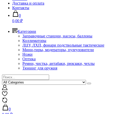
Доставка и оплата
Контакты
0
0,00 ₽
Категории
Заправочные станции, насосы, баллоны
Коллиматоры
ЛЦУ, ЛХП, фонари подствольные тактические
Мини-тиры, модераторы, пулеуловители
Ножи
Оптика
Ремни, чистка, антабаки, рюкзаки, чехлы
Тюнинг для оружия
0