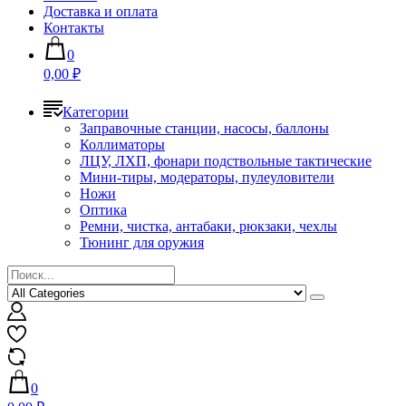
Доставка и оплата
Контакты
0
0,00 ₽
Категории
Заправочные станции, насосы, баллоны
Коллиматоры
ЛЦУ, ЛХП, фонари подствольные тактические
Мини-тиры, модераторы, пулеуловители
Ножи
Оптика
Ремни, чистка, антабаки, рюкзаки, чехлы
Тюнинг для оружия
0