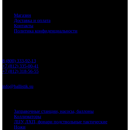
Основное меню
Магазин
Доставка и оплата
Контакты
Политика конфиденциальности
Контакты
Телефоны
8 (800) 333-92-13
+7 (812) 335-00-41
+7 (812) 318-56-55
Почта
info@ballistik.su
Адрес: 199155, Санкт-Петербург, пер. Декабристов, д. 7, литер
К, помещение 8Н, офис 1
Заправочные станции, насосы, баллоны
Коллиматоры
ЛЦУ, ЛХП, фонари подствольные тактические
Ножи