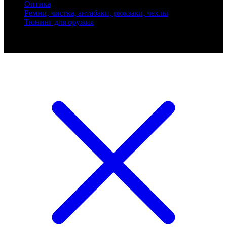
Оптика
Ремни, чистка, антабаки, рюкзаки, чехлы
Тюнинг для оружия
Ballistik Precision © 2026 Все права защищены.
Публикуемые цены не являются публичной офертой.