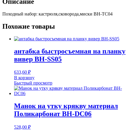
Описание
Походный набор: кастрюля,сковорода,миски BH-TC04
Похожие товары
антабка быстросъемная на планку
вивер BH-SS05
633,60
₽
В корзину
Быстрый просмотр
Манок на утку крякву материал
Поликарбонат BH-DC06
528,00
₽