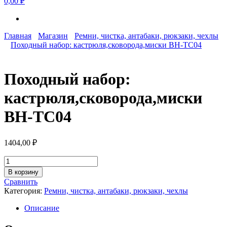
0,00 ₽
Главная
Магазин
Ремни, чистка, антабаки, рюкзаки, чехлы
Походный набор: кастрюля,сковорода,миски BH-TC04
Походный набор:
кастрюля,сковорода,миски
BH-TC04
1404,00
₽
Количество
товара
В корзину
Походный
Сравнить
набор:
Категория:
Ремни, чистка, антабаки, рюкзаки, чехлы
кастрюля,сковорода,миски
BH-
Описание
TC04