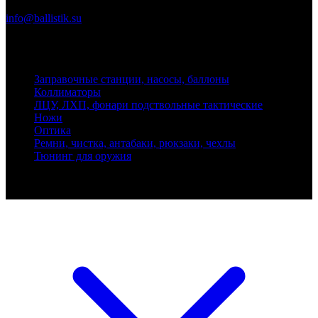
Почта
info@ballistik.su
Адрес: 199155, Санкт-Петербург, пер. Декабристов, д. 7, литер
К, помещение 8Н, офис 1
Заправочные станции, насосы, баллоны
Коллиматоры
ЛЦУ, ЛХП, фонари подствольные тактические
Ножи
Оптика
Ремни, чистка, антабаки, рюкзаки, чехлы
Тюнинг для оружия
Ballistik Precision © 2026 Все права защищены.
Публикуемые цены не являются публичной офертой.