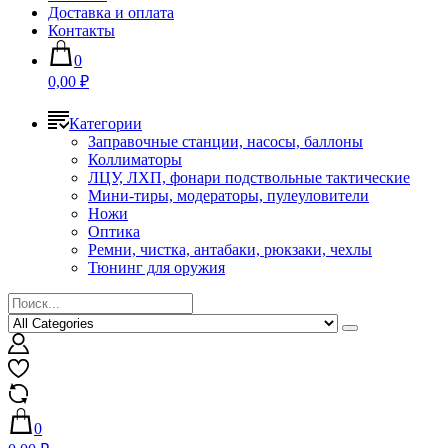
Доставка и оплата
Контакты
0
0,00 ₽
Категории
Заправочные станции, насосы, баллоны
Коллиматоры
ЛЦУ, ЛХП, фонари подствольные тактические
Мини-тиры, модераторы, пулеуловители
Ножи
Оптика
Ремни, чистка, антабаки, рюкзаки, чехлы
Тюнинг для оружия
0