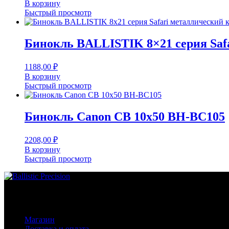
В корзину
Быстрый просмотр
Бинокль BALLISTIK 8×21 серия Saf
1188,00
₽
В корзину
Быстрый просмотр
Бинокль Canon CB 10х50 BH-BC105
2208,00
₽
В корзину
Быстрый просмотр
Основное меню
Магазин
Доставка и оплата