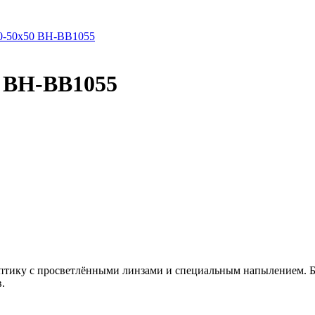
-50х50 BH-BB1055
 BH-BB1055
оптику с просветлёнными линзами и специальным напылением. Би
.