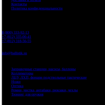
Контакты
Политика конфиденциальности
Контакты
Телефоны
8 (800) 333-92-13
+7 (812) 335-00-41
+7 (812) 318-56-55
Почта
info@ballistik.su
Адрес: 199155, Санкт-Петербург, пер. Декабристов, д. 7, литер
Заправочные станции, насосы, баллоны
Коллиматоры
ЛЦУ, ЛХП, фонари подствольные тактические
Ножи
Оптика
Ремни, чистка, антабаки, рюкзаки, чехлы
Тюнинг для оружия