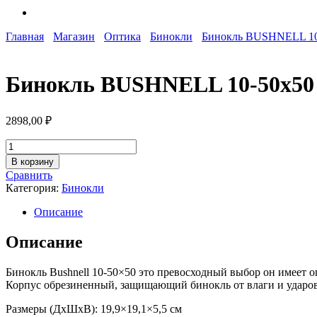
Главная
Магазин
Оптика
Бинокли
Бинокль BUSHNELL 10
Бинокль BUSHNELL 10-50х50
2898,00
₽
Количество
товара
В корзину
Бинокль
Сравнить
BUSHNELL
Категория:
Бинокли
10-
50х50
Описание
BH-
BB1055
Описание
Бинокль Bushnell 10-50×50 это превосходный выбор он имеет 
Корпус обрезиненный, защищающий бинокль от влаги и ударов
Размеры (ДxШxВ): 19,9×19,1×5,5 см