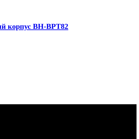
ый корпус BH-BPT82