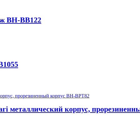
ж BH-BB122
B1055
ari металлический корпус, прорезиненн