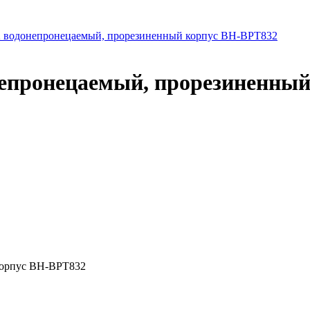
 водонепронецаемый, прорезиненный корпус BH-BPT832
епронецаемый, прорезиненный
корпус BH-BPT832