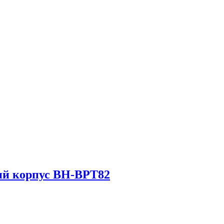
ый корпус BH-BPT82