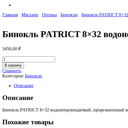
Главная
Магазин
Оптика
Бинокли
Бинокль PATRICT 8×32
Бинокль PATRICT 8×32 водон
3450,00
₽
Количество
товара
В корзину
Бинокль
Сравнить
PATRICT
Категория:
Бинокли
8x32
водонепронецаемый,
Описание
прорезиненный
корпус
Описание
BH-
BPT832
Бинокль PATRICT 8×32 водонепронецаемый, прорезиненный 
Похожие товары