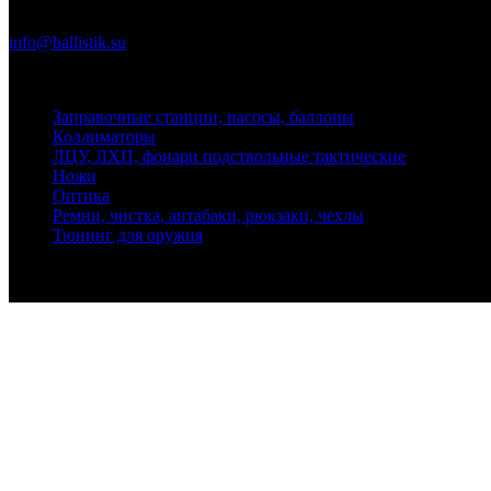
Почта
info@ballistik.su
Адрес: 199155, Санкт-Петербург, пер. Декабристов, д. 7, литер
Заправочные станции, насосы, баллоны
Коллиматоры
ЛЦУ, ЛХП, фонари подствольные тактические
Ножи
Оптика
Ремни, чистка, антабаки, рюкзаки, чехлы
Тюнинг для оружия