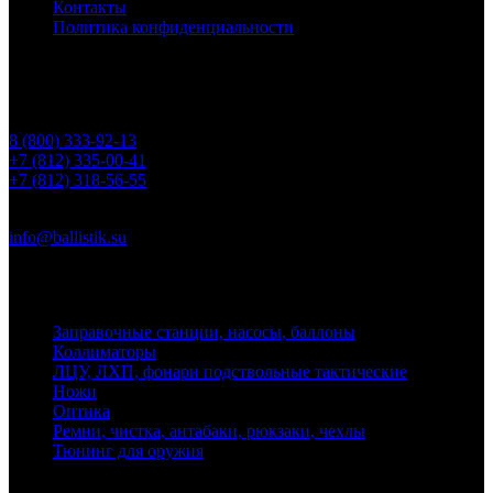
Контакты
Политика конфиденциальности
Контакты
Телефоны
8 (800) 333-92-13
+7 (812) 335-00-41
+7 (812) 318-56-55
Почта
info@ballistik.su
Адрес: 199155, Санкт-Петербург, пер. Декабристов, д. 7, литер
К, помещение 8Н, офис 1
Заправочные станции, насосы, баллоны
Коллиматоры
ЛЦУ, ЛХП, фонари подствольные тактические
Ножи
Оптика
Ремни, чистка, антабаки, рюкзаки, чехлы
Тюнинг для оружия
Ballistik Precision © 2026 Все права защищены.