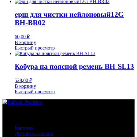
ерш для чистки нейлоновый12G
BH-BR02
60,00
₽
В корзину
Быстрый просмотр
Кобура на поясной ремень BH-SL13
528,00
₽
В корзину
Быстрый просмотр
Основное меню
Магазин
Доставка и оплата