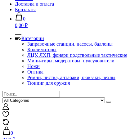
Доставка и оплата
Контакты
0
0,00 ₽
Категории
Заправочные станции, насосы, баллоны
Коллиматоры
ЛЦУ, ЛХП, фонари подствольные тактические
Мини-тиры, модераторы, пулеуловители
Ножи
Оптика
Ремни, чистка, антабаки, рюкзаки, чехлы
Тюнинг для оружия
0