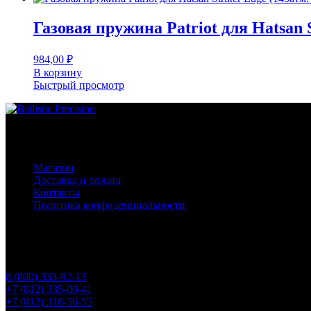
Газовая пружина Patriot для Hatsan S
984,00
₽
В корзину
Быстрый просмотр
Основное меню
Магазин
Доставка и оплата
Контакты
Политика конфиденциальности
Контакты
Телефоны
8 (800) 333-92-13
+7 (812) 335-00-41
+7 (812) 318-56-55