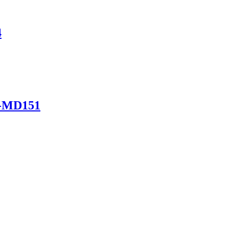
4
H-MD151