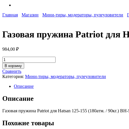
Главная
Магазин
Мини-тиры, модераторы, пулеуловители
Г
Газовая пружина Patriot для H
984,00
₽
Количество
товара
В корзину
Газовая
Сравнить
пружина
Категория:
Мини-тиры, модераторы, пулеуловители
Patriot
для
Описание
Hatsan
125-
Описание
155
(180атм.
Газовая пружина Patriot для Hatsan 125-155 (180атм. / 90кг.) B
/
90кг.)
BH-
Похожие товары
SG001