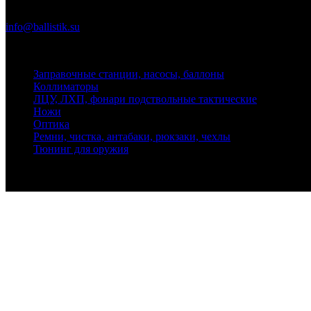
Почта
info@ballistik.su
Адрес: 199155, Санкт-Петербург, пер. Декабристов, д. 7, литер
Заправочные станции, насосы, баллоны
Коллиматоры
ЛЦУ, ЛХП, фонари подствольные тактические
Ножи
Оптика
Ремни, чистка, антабаки, рюкзаки, чехлы
Тюнинг для оружия