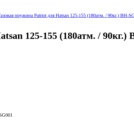
азовая пружина Patriot для Hatsan 125-155 (180атм. / 90кг.) BH-S
atsan 125-155 (180атм. / 90кг.)
H-SG001