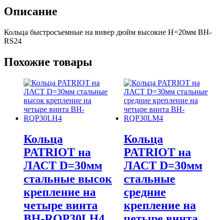
высокие
Описание
Н=20мм
BH-
Кольца быстросъемные на вивер дюйм высокие Н=20мм BH-
RS24
RS24
Похожие товары
Кольца
Кольца
PATRIOT на
PATRIOT на
ЛАСТ D=30мм
ЛАСТ D=30мм
стальные высок
стальные
крепление на
средние
четыре винта
крепление на
BH-RQP30LH4
четыре винта