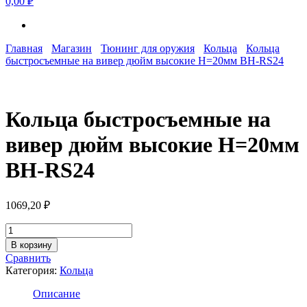
0,00 ₽
Главная
Магазин
Тюнинг для оружия
Кольца
Кольца
быстросъемные на вивер дюйм высокие Н=20мм BH-RS24
Кольца быстросъемные на
вивер дюйм высокие Н=20мм
BH-RS24
1069,20
₽
Количество
товара
В корзину
Кольца
Сравнить
быстросъемные
Категория:
Кольца
на
вивер
Описание
дюйм