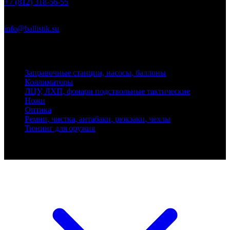
+7 (812) 318-56-55
Почта
info@ballistik.su
Адрес: 199155, Санкт-Петербург, пер. Декабристов, д. 7, литер
К, помещение 8Н, офис 1
Заправочные станции, насосы, баллоны
Коллиматоры
ЛЦУ, ЛХП, фонари подствольные тактические
Ножи
Оптика
Ремни, чистка, антабаки, рюкзаки, чехлы
Тюнинг для оружия
Ballistik Precision © 2026 Все права защищены.
Публикуемые цены не являются публичной офертой.