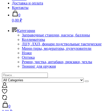
Доставка и оплата
Контакты
0
0,00 ₽
Категории
Заправочные станции, насосы, баллоны
Коллиматоры
ЛЦУ, ЛХП, фонари подствольные тактические
Мини-тиры, модераторы, пулеуловители
Ножи
Оптика
Ремни, чистка, антабаки, рюкзаки, чехлы
Тюнинг для оружия
0