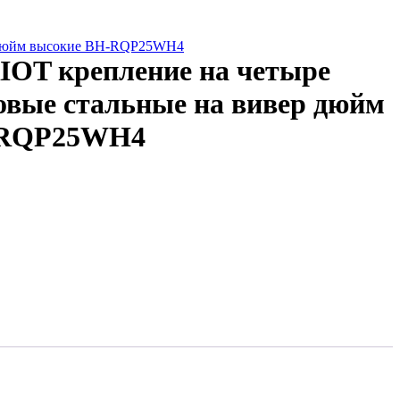
р дюйм высокие BH-RQP25WH4
IOT крепление на четыре
овые стальные на вивер дюйм
-RQP25WH4