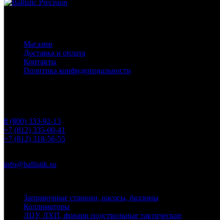
Основное меню
Магазин
Доставка и оплата
Контакты
Политика конфиденциальности
Контакты
Телефоны
8 (800) 333-92-13
+7 (812) 335-00-41
+7 (812) 318-56-55
Почта
info@ballistik.su
Адрес: 199155, Санкт-Петербург, пер. Декабристов, д. 7, литер
Заправочные станции, насосы, баллоны
Коллиматоры
ЛЦУ, ЛХП, фонари подствольные тактические