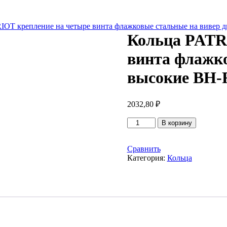
IOT крепление на четыре винта флажковые стальные на виве
Кольца PATR
винта флажк
высокие BH
2032,80
₽
Количество
В корзину
товара
Кольца
PATRIOT
Сравнить
крепление
Категория:
Кольца
на
четыре
винта
флажковые
стальные
на
вивер