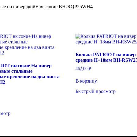
дюйм
ьные на вивер дюйм высокие BH-RQP25WH4
высокие
BH-
RQP25WH4
Кольца PATRIOT на вивер
средние Н=18мм BH-RSW25
IOT высокие На вивер
462,00
₽
овые стальные
ые крепление на два винта
В корзину
H2
Быстрый просмотр
смотр