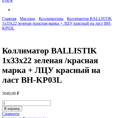
0,00 ₽
Главная
Магазин
Коллиматоры
Коллиматор BALLISTIK
1х33х22 зеленая /красная марка + ЛЦУ красный на ласт BH-
KP03L
Коллиматор BALLISTIK
1х33х22 зеленая /красная
марка + ЛЦУ красный на
ласт BH-KP03L
5040,00
₽
Количество
товара
В корзину
Коллиматор
Сравнить
BALLISTIK