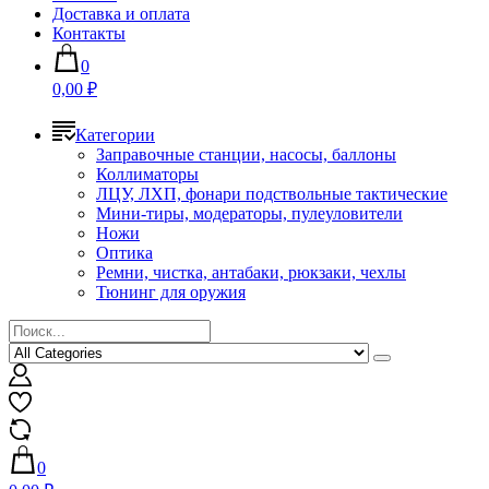
Доставка и оплата
Контакты
0
0,00 ₽
Категории
Заправочные станции, насосы, баллоны
Коллиматоры
ЛЦУ, ЛХП, фонари подствольные тактические
Мини-тиры, модераторы, пулеуловители
Ножи
Оптика
Ремни, чистка, антабаки, рюкзаки, чехлы
Тюнинг для оружия
0