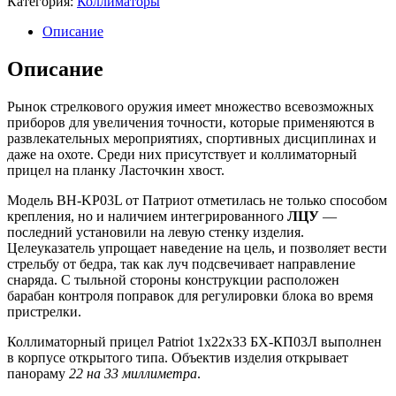
Категория:
Коллиматоры
1х33х22
зеленая
Описание
/
красная
Описание
марка
+
Рынок стрелкового оружия имеет множество всевозможных
ЛЦУ
приборов для увеличения точности, которые применяются в
красный
развлекательных мероприятиях, спортивных дисциплинах и
на
даже на охоте. Среди них присутствует и коллиматорный
ласт
прицел на планку Ласточкин хвост.
BH-
KP03L
Модель BH-KP03L от Патриот отметилась не только способом
крепления, но и наличием интегрированного
ЛЦУ
—
последний установили на левую стенку изделия.
Целеуказатель упрощает наведение на цель, и позволяет вести
стрельбу от бедра, так как луч подсвечивает направление
снаряда. С тыльной стороны конструкции расположен
барабан контроля поправок для регулировки блока во время
пристрелки.
Коллиматорный прицел Patriot 1x22x33 БХ-КП03Л выполнен
в корпусе открытого типа. Объектив изделия открывает
панораму
22 на 33 миллиметра
.