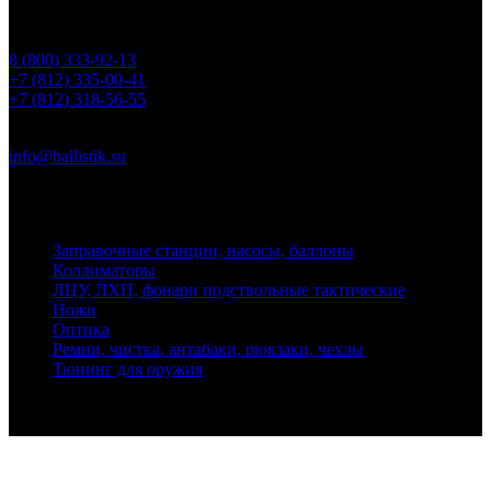
Телефоны
8 (800) 333-92-13
+7 (812) 335-00-41
+7 (812) 318-56-55
Почта
info@ballistik.su
Адрес: 199155, Санкт-Петербург, пер. Декабристов, д. 7, литер
К, помещение 8Н, офис 1
Заправочные станции, насосы, баллоны
Коллиматоры
ЛЦУ, ЛХП, фонари подствольные тактические
Ножи
Оптика
Ремни, чистка, антабаки, рюкзаки, чехлы
Тюнинг для оружия
Ballistik Precision © 2026 Все права защищены.
Публикуемые цены не являются публичной офертой.