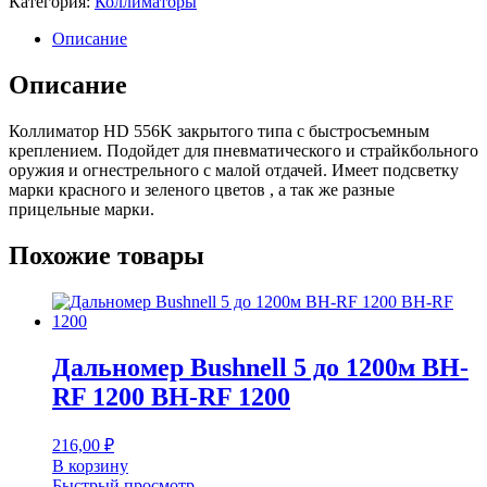
Категория:
Коллиматоры
556K
быстросъемное
Описание
крепление
красная/
Описание
зеленая
марка
Коллиматор HD 556K закрытого типа с быстросъемным
на
креплением. Подойдет для пневматического и страйкбольного
вивер
оружия и огнестрельного с малой отдачей. Имеет подсветку
BH-
марки красного и зеленого цветов , а так же разные
KEH06K
прицельные марки.
Похожие товары
Дальномер Bushnell 5 до 1200м BH-
RF 1200 BH-RF 1200
216,00
₽
В корзину
Быстрый просмотр