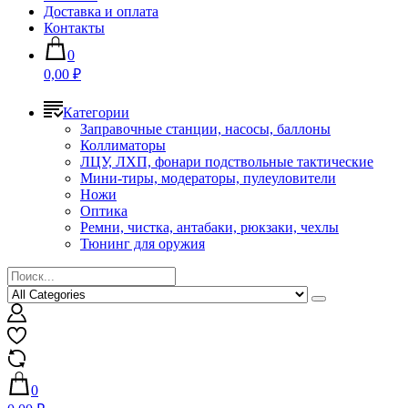
Доставка и оплата
Контакты
0
0,00 ₽
Категории
Заправочные станции, насосы, баллоны
Коллиматоры
ЛЦУ, ЛХП, фонари подствольные тактические
Мини-тиры, модераторы, пулеуловители
Ножи
Оптика
Ремни, чистка, антабаки, рюкзаки, чехлы
Тюнинг для оружия
0