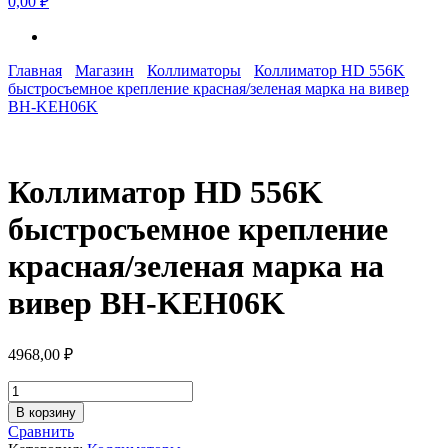
0,00 ₽
Главная
Магазин
Коллиматоры
Коллиматор HD 556K
быстросъемное крепление красная/зеленая марка на вивер
BH-KEH06K
Коллиматор HD 556K
быстросъемное крепление
красная/зеленая марка на
вивер BH-KEH06K
4968,00
₽
Количество
товара
В корзину
Коллиматор
Сравнить
HD