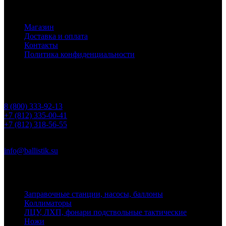
Основное меню
Магазин
Доставка и оплата
Контакты
Политика конфиденциальности
Контакты
Телефоны
8 (800) 333-92-13
+7 (812) 335-00-41
+7 (812) 318-56-55
Почта
info@ballistik.su
Адрес: 199155, Санкт-Петербург, пер. Декабристов, д. 7, литер
К, помещение 8Н, офис 1
Заправочные станции, насосы, баллоны
Коллиматоры
ЛЦУ, ЛХП, фонари подствольные тактические
Ножи