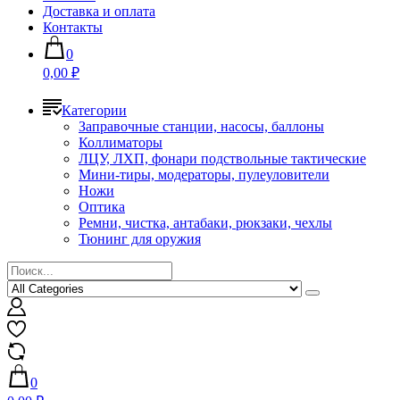
Доставка и оплата
Контакты
0
0,00 ₽
Категории
Заправочные станции, насосы, баллоны
Коллиматоры
ЛЦУ, ЛХП, фонари подствольные тактические
Мини-тиры, модераторы, пулеуловители
Ножи
Оптика
Ремни, чистка, антабаки, рюкзаки, чехлы
Тюнинг для оружия
0