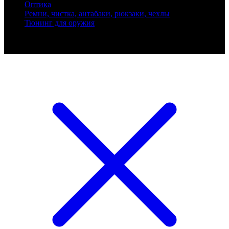
Оптика
Ремни, чистка, антабаки, рюкзаки, чехлы
Тюнинг для оружия
Ballistik Precision © 2026 Все права защищены.
Публикуемые цены не являются публичной офертой.