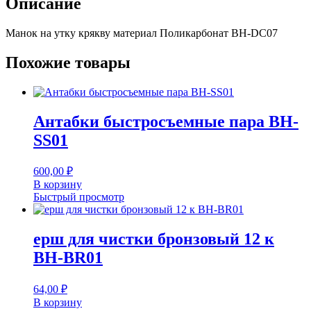
Описание
BH-
DC07
Манок на утку крякву материал Поликарбонат BH-DC07
Похожие товары
Антабки быстросъемные пара BH-
SS01
600,00
₽
В корзину
Быстрый просмотр
ерш для чистки бронзовый 12 к
BH-BR01
64,00
₽
В корзину