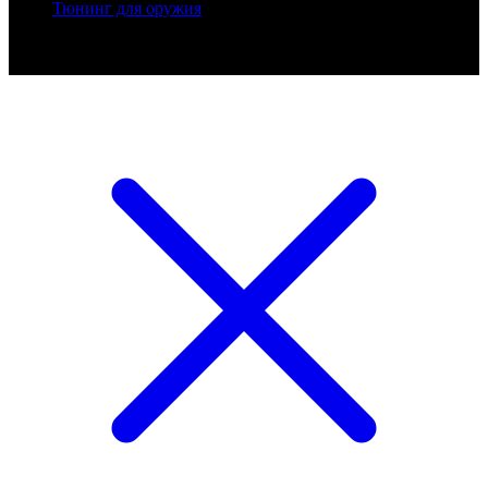
Тюнинг для оружия
Ballistik Precision © 2026 Все права защищены.
Публикуемые цены не являются публичной офертой.