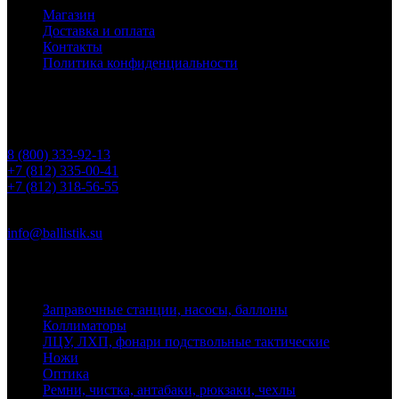
Магазин
Доставка и оплата
Контакты
Политика конфиденциальности
Контакты
Телефоны
8 (800) 333-92-13
+7 (812) 335-00-41
+7 (812) 318-56-55
Почта
info@ballistik.su
Адрес: 199155, Санкт-Петербург, пер. Декабристов, д. 7, литер
К, помещение 8Н, офис 1
Заправочные станции, насосы, баллоны
Коллиматоры
ЛЦУ, ЛХП, фонари подствольные тактические
Ножи
Оптика
Ремни, чистка, антабаки, рюкзаки, чехлы