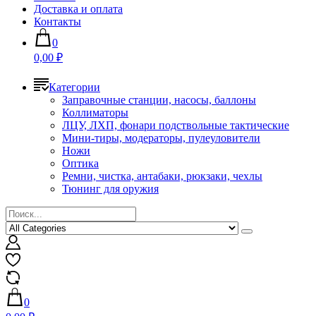
Доставка и оплата
Контакты
0
0,00 ₽
Категории
Заправочные станции, насосы, баллоны
Коллиматоры
ЛЦУ, ЛХП, фонари подствольные тактические
Мини-тиры, модераторы, пулеуловители
Ножи
Оптика
Ремни, чистка, антабаки, рюкзаки, чехлы
Тюнинг для оружия
0