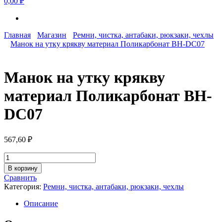
0,00 ₽
Главная
Магазин
Ремни, чистка, антабаки, рюкзаки, чехлы
Манок на утку крякву материал Поликарбонат BH-DC07
Манок на утку крякву
материал Поликарбонат BH-
DC07
567,60
₽
Количество
товара
В корзину
Манок
Сравнить
на
Категория:
Ремни, чистка, антабаки, рюкзаки, чехлы
утку
крякву
Описание
материал
Поликарбонат