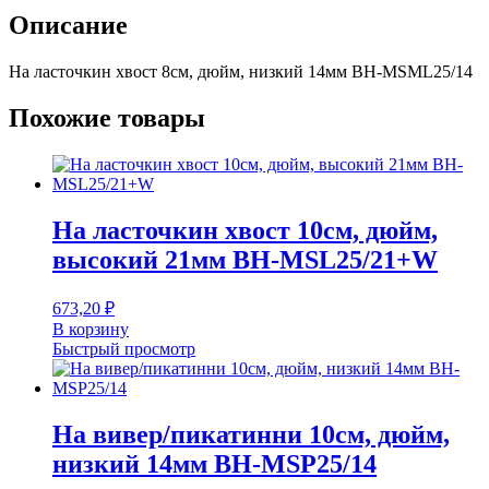
низкий
Описание
14мм
BH-
На ласточкин хвост 8см, дюйм, низкий 14мм BH-MSML25/14
MSML25/14
Похожие товары
На ласточкин хвост 10см, дюйм,
высокий 21мм BH-MSL25/21+W
673,20
₽
В корзину
Быстрый просмотр
На вивер/пикатинни 10см, дюйм,
низкий 14мм BH-MSP25/14