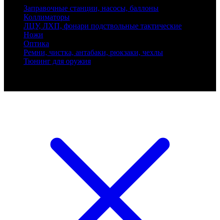
Заправочные станции, насосы, баллоны
Коллиматоры
ЛЦУ, ЛХП, фонари подствольные тактические
Ножи
Оптика
Ремни, чистка, антабаки, рюкзаки, чехлы
Тюнинг для оружия
Ballistik Precision © 2026 Все права защищены.
Публикуемые цены не являются публичной офертой.