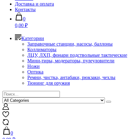
Доставка и оплата
Контакты
0
0,00 ₽
Категории
Заправочные станции, насосы, баллоны
Коллиматоры
ЛЦУ, ЛХП, фонари подствольные тактические
Мини-тиры, модераторы, пулеуловители
Ножи
Оптика
Ремни, чистка, антабаки, рюкзаки, чехлы
Тюнинг для оружия
0