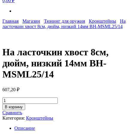
0,00 ₽
Главная
Магазин
Тюнинг для оружия
Кронштейны
На
ласточкин хвост 8см, дюйм, низкий 14мм BH-MSML25/14
На ласточкин хвост 8см,
дюйм, низкий 14мм BH-
MSML25/14
607,20
₽
Количество
товара
В корзину
На
Сравнить
ласточкин
Категория:
Кронштейны
хвост
8см,
Описание
дюйм,