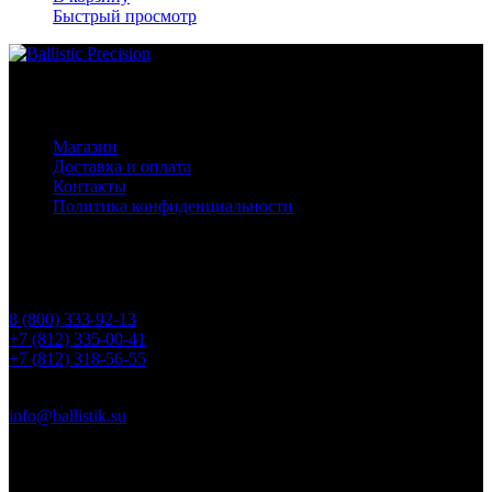
Быстрый просмотр
Основное меню
Магазин
Доставка и оплата
Контакты
Политика конфиденциальности
Контакты
Телефоны
8 (800) 333-92-13
+7 (812) 335-00-41
+7 (812) 318-56-55
Почта
info@ballistik.su
Адрес: 199155, Санкт-Петербург, пер. Декабристов, д. 7, литер
К, помещение 8Н, офис 1