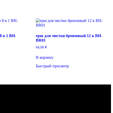
 в 1 BH-
ерш для чистки бронзовый 12 к BH-
BR01
64,00
₽
В корзину
Быстрый просмотр