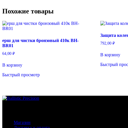
Похожие товары
Защита коле
ерш для чистки бронзовый 410к BH-
792,00
₽
BR01
64,00
₽
В корзину
Быстрый про
В корзину
Быстрый просмотр
Основное меню
Магазин
Доставка и оплата