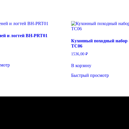
ней и логтей BH-PRT01
Кухонный походный набор 8
TC06
1536,00
₽
смотр
В корзину
Быстрый просмотр