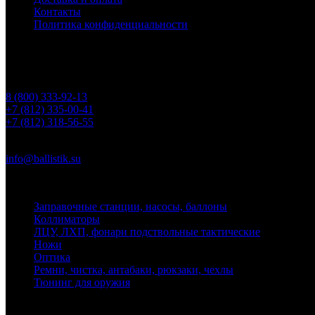
Контакты
Политика конфиденциальности
Контакты
Телефоны
8 (800) 333-92-13
+7 (812) 335-00-41
+7 (812) 318-56-55
Почта
info@ballistik.su
Адрес: 199155, Санкт-Петербург, пер. Декабристов, д. 7, литер
Заправочные станции, насосы, баллоны
Коллиматоры
ЛЦУ, ЛХП, фонари подствольные тактические
Ножи
Оптика
Ремни, чистка, антабаки, рюкзаки, чехлы
Тюнинг для оружия