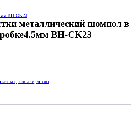
.5мм BH-CK23
стки металлический шомпол в
оробке4.5мм BH-CK23
нтабаки, рюкзаки, чехлы