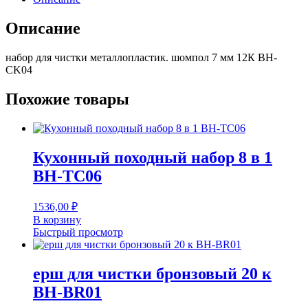
шомпол
7
Описание
мм
12К
набор для чистки металлопластик. шомпол 7 мм 12К BH-
BH-
CK04
CK04
Похожие товары
Кухонный походный набор 8 в 1
BH-TC06
1536,00
₽
В корзину
Быстрый просмотр
ерш для чистки бронзовый 20 к
BH-BR01