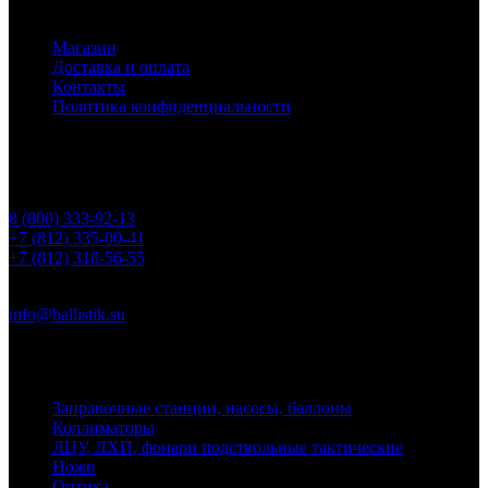
Основное меню
Магазин
Доставка и оплата
Контакты
Политика конфиденциальности
Контакты
Телефоны
8 (800) 333-92-13
+7 (812) 335-00-41
+7 (812) 318-56-55
Почта
info@ballistik.su
Адрес: 199155, Санкт-Петербург, пер. Декабристов, д. 7, литер
К, помещение 8Н, офис 1
Заправочные станции, насосы, баллоны
Коллиматоры
ЛЦУ, ЛХП, фонари подствольные тактические
Ножи
Оптика