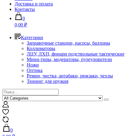
Доставка и оплата
Контакты
0
0,00 ₽
Категории
Заправочные станции, насосы, баллоны
Коллиматоры
ЛЦУ, ЛХП, фонари подствольные тактические
Мини-тиры, модераторы, пулеуловители
Ножи
Оптика
Ремни, чистка, антабаки, рюкзаки, чехлы
Тюнинг для оружия
0