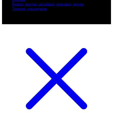
Ремни, чистка, антабаки, рюкзаки, чехлы
Тюнинг для оружия
Ballistik Precision © 2026 Все права защищены.
Публикуемые цены не являются публичной офертой.