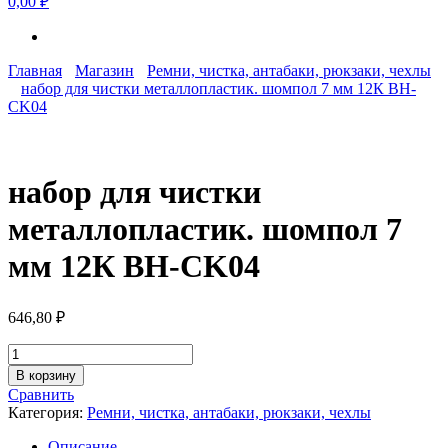
0,00 ₽
Главная
Магазин
Ремни, чистка, антабаки, рюкзаки, чехлы
набор для чистки металлопластик. шомпол 7 мм 12К BH-
CK04
набор для чистки
металлопластик. шомпол 7
мм 12К BH-CK04
646,80
₽
Количество
товара
В корзину
набор
Сравнить
для
Категория:
Ремни, чистка, антабаки, рюкзаки, чехлы
чистки
металлопластик.
Описание