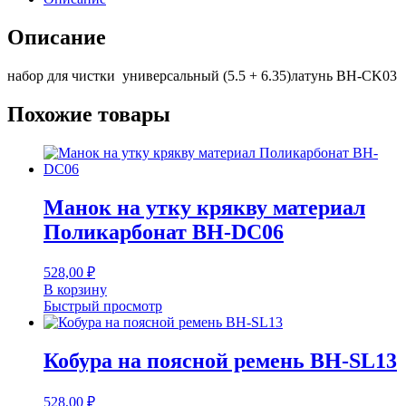
(5.5
+
Описание
6.35)латунь
BH-
набор для чистки универсальный (5.5 + 6.35)латунь BH-CK03
CK03
Похожие товары
Манок на утку крякву материал
Поликарбонат BH-DC06
528,00
₽
В корзину
Быстрый просмотр
Кобура на поясной ремень BH-SL13
528,00
₽