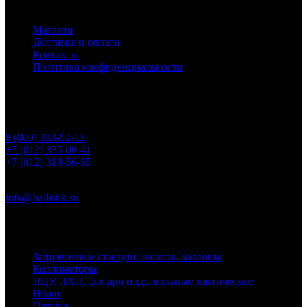
Основное меню
Магазин
Доставка и оплата
Контакты
Политика конфиденциальности
Контакты
Телефоны
8 (800) 333-92-13
+7 (812) 335-00-41
+7 (812) 318-56-55
Почта
info@ballistik.su
Адрес: 199155, Санкт-Петербург, пер. Декабристов, д. 7, литер
К, помещение 8Н, офис 1
Заправочные станции, насосы, баллоны
Коллиматоры
ЛЦУ, ЛХП, фонари подствольные тактические
Ножи
Оптика