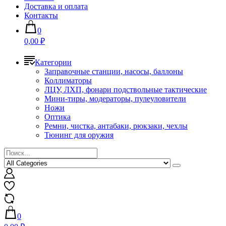
Доставка и оплата
Контакты
0
0,00 ₽
Категории
Заправочные станции, насосы, баллоны
Коллиматоры
ЛЦУ, ЛХП, фонари подствольные тактические
Мини-тиры, модераторы, пулеуловители
Ножи
Оптика
Ремни, чистка, антабаки, рюкзаки, чехлы
Тюнинг для оружия
0