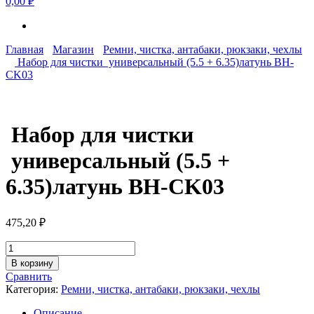
0,00 ₽
Главная
Магазин
Ремни, чистка, антабаки, рюкзаки, чехлы
Набор для чистки универсальный (5.5 + 6.35)латунь BH-
CK03
Набор для чистки
универсальный (5.5 +
6.35)латунь BH-CK03
475,20
₽
Количество
товара
В корзину
Набор
Сравнить
для
Категория:
Ремни, чистка, антабаки, рюкзаки, чехлы
чистки
универсальный
Описание