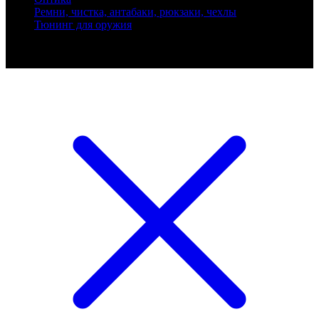
Ремни, чистка, антабаки, рюкзаки, чехлы
Тюнинг для оружия
Ballistik Precision © 2026 Все права защищены.
Публикуемые цены не являются публичной офертой.