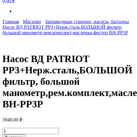
0,00 ₽
Главная
Магазин
Заправочные станции, насосы, баллоны
Насос ВД PATRIOT PP3+Нерж.сталь,БОЛЬШОЙ фильтр,
большой манометр,рем.комплект,масленка,фостер BH-PP3P
Насос ВД PATRIOT
PP3+Нерж.сталь,БОЛЬШОЙ
фильтр, большой
манометр,рем.комплект,масле
BH-PP3P
5940,00
₽
Количество
товара