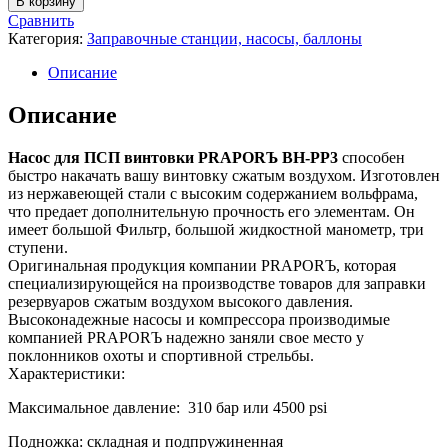
В корзину
Насос
Сравнить
ВД
Категория:
Заправочные станции, насосы, баллоны
PATRIOT
PP3+Нерж.сталь,БОЛЬШОЙ
Описание
фильтр,
большой
Описание
манометр,рем.комплект,масленка,фостер
BH-
Насос для ПСП винтовки PRAPORЪ BH-PP3
способен
PP3P
быстро накачать вашу винтовку сжатым воздухом. Изготовлен
из нержавеющей стали с высоким содержанием вольфрама,
что предает дополнительную прочность его элементам. Он
имеет большой Фильтр, большой жидкостной манометр, три
ступени.
Оригинальная продукция компании PRAPORЪ, которая
специализирующейся на производстве товаров для заправки
резервуаров сжатым воздухом высокого давления.
Высоконадежные насосы и компрессора производимые
компанией PRAPORЪ надежно заняли свое место у
поклонников охоты и спортивной стрельбы.
Характеристики:
Максимальное давление: 310 бар или 4500 psi
Подножка: складная и подпружиненная