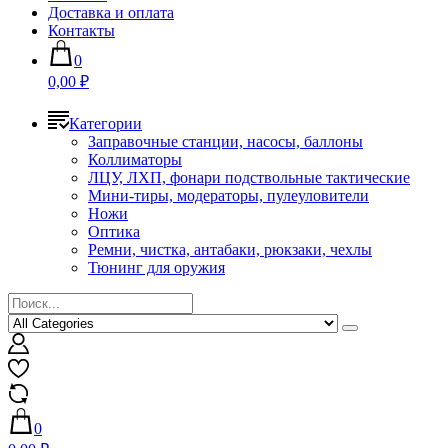
Доставка и оплата
Контакты
0
0,00 ₽
Категории
Заправочные станции, насосы, баллоны
Коллиматоры
ЛЦУ, ЛХП, фонари подствольные тактические
Мини-тиры, модераторы, пулеуловители
Ножи
Оптика
Ремни, чистка, антабаки, рюкзаки, чехлы
Тюнинг для оружия
0