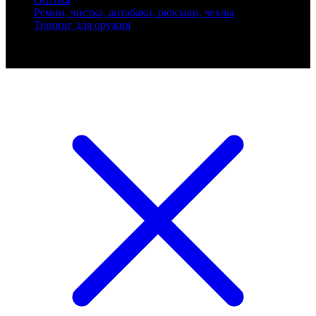
Ремни, чистка, антабаки, рюкзаки, чехлы
Тюнинг для оружия
Ballistik Precision © 2026 Все права защищены.
Публикуемые цены не являются публичной офертой.