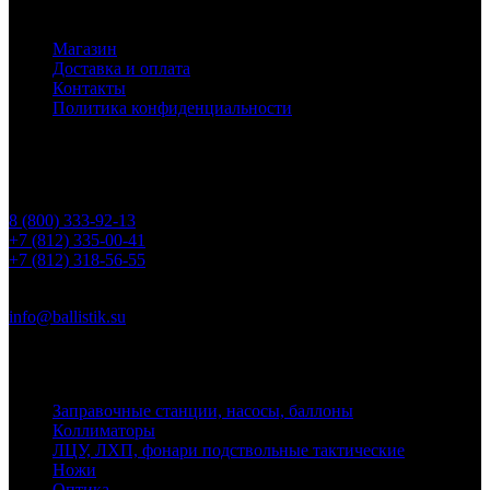
Основное меню
Магазин
Доставка и оплата
Контакты
Политика конфиденциальности
Контакты
Телефоны
8 (800) 333-92-13
+7 (812) 335-00-41
+7 (812) 318-56-55
Почта
info@ballistik.su
Адрес: 199155, Санкт-Петербург, пер. Декабристов, д. 7, литер
К, помещение 8Н, офис 1
Заправочные станции, насосы, баллоны
Коллиматоры
ЛЦУ, ЛХП, фонари подствольные тактические
Ножи
Оптика