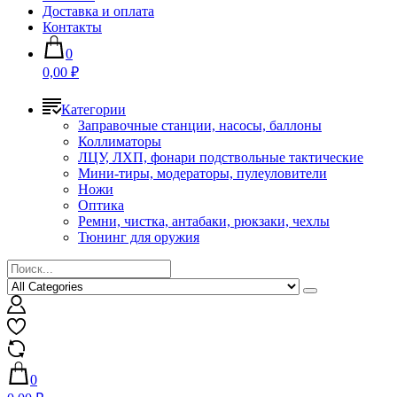
Доставка и оплата
Контакты
0
0,00 ₽
Категории
Заправочные станции, насосы, баллоны
Коллиматоры
ЛЦУ, ЛХП, фонари подствольные тактические
Мини-тиры, модераторы, пулеуловители
Ножи
Оптика
Ремни, чистка, антабаки, рюкзаки, чехлы
Тюнинг для оружия
0