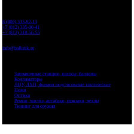
Контакты
Телефоны
8 (800) 333-92-13
+7 (812) 335-00-41
+7 (812) 318-56-55
Почта
info@ballistik.su
Адрес: 199155, Санкт-Петербург, пер. Декабристов, д. 7, литер
К, помещение 8Н, офис 1
Заправочные станции, насосы, баллоны
Коллиматоры
ЛЦУ, ЛХП, фонари подствольные тактические
Ножи
Оптика
Ремни, чистка, антабаки, рюкзаки, чехлы
Тюнинг для оружия
Ballistik Precision © 2026 Все права защищены.
Публикуемые цены не являются публичной офертой.