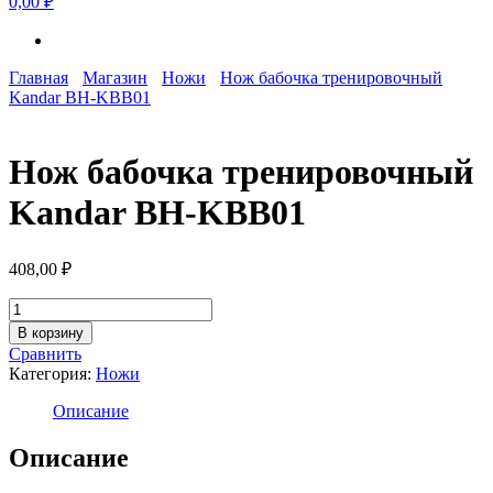
0,00 ₽
Главная
Магазин
Ножи
Нож бабочка тренировочный
Kandar BH-KBB01
Нож бабочка тренировочный
Kandar BH-KBB01
408,00
₽
Количество
товара
В корзину
Нож
Сравнить
бабочка
Категория:
Ножи
тренировочный
Kandar
Описание
BH-
KBB01
Описание