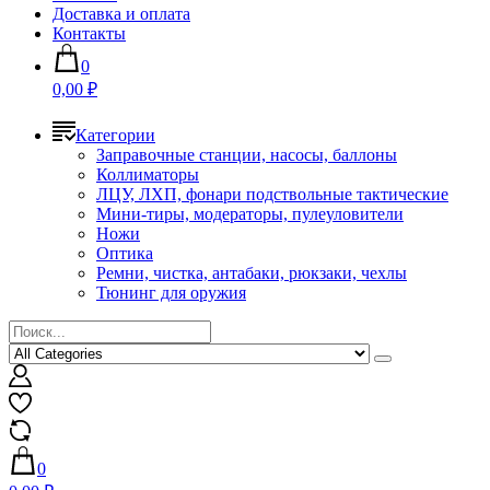
Доставка и оплата
Контакты
0
0,00 ₽
Категории
Заправочные станции, насосы, баллоны
Коллиматоры
ЛЦУ, ЛХП, фонари подствольные тактические
Мини-тиры, модераторы, пулеуловители
Ножи
Оптика
Ремни, чистка, антабаки, рюкзаки, чехлы
Тюнинг для оружия
0