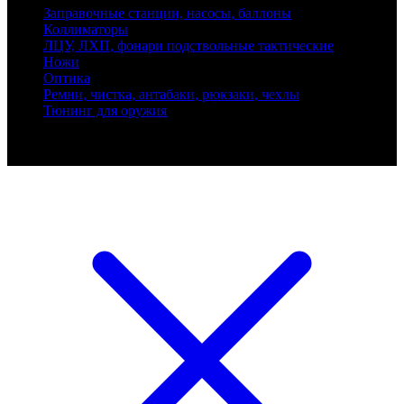
Заправочные станции, насосы, баллоны
Коллиматоры
ЛЦУ, ЛХП, фонари подствольные тактические
Ножи
Оптика
Ремни, чистка, антабаки, рюкзаки, чехлы
Тюнинг для оружия
Ballistik Precision © 2026 Все права защищены.
Публикуемые цены не являются публичной офертой.