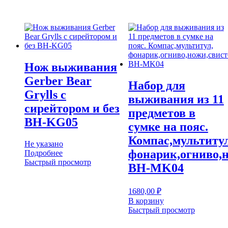
Нож выживания
Gerber Bear
Набор для
Grylls с
выживания из 11
сирейтором и без
предметов в
BH-KG05
сумке на пояс.
Компас,мультитул
Не указано
фонарик,огниво,
Подробнее
Быстрый просмотр
BH-MK04
1680,00
₽
В корзину
Быстрый просмотр