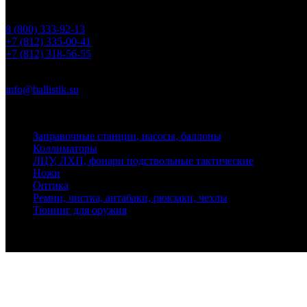
Телефоны
8 (800) 333-92-13
+7 (812) 335-00-41
+7 (812) 318-56-55
Почта
info@ballistik.su
Адрес: 199155, Санкт-Петербург, пер. Декабристов, д. 7, литер
Заправочные станции, насосы, баллоны
Коллиматоры
ЛЦУ, ЛХП, фонари подствольные тактические
Ножи
Оптика
Ремни, чистка, антабаки, рюкзаки, чехлы
Тюнинг для оружия