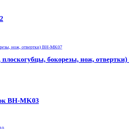
2
, плоскогубцы, бокорезы, нож, отвертк
док BH-MK03