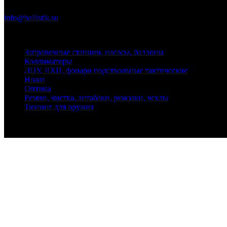
Почта
info@ballistik.su
Адрес: 199155, Санкт-Петербург, пер. Декабристов, д. 7, литер
Заправочные станции, насосы, баллоны
Коллиматоры
ЛЦУ, ЛХП, фонари подствольные тактические
Ножи
Оптика
Ремни, чистка, антабаки, рюкзаки, чехлы
Тюнинг для оружия