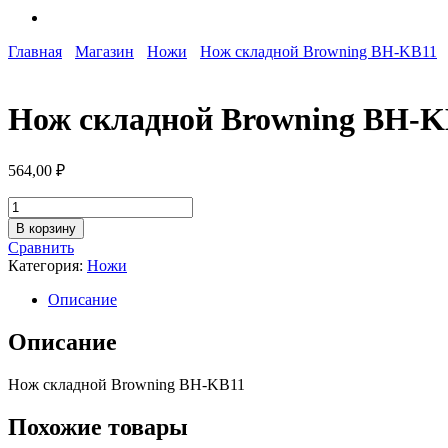
Главная
Магазин
Ножи
Нож складной Browning BH-KB11
Нож складной Browning BH-K
564,00
₽
Количество
товара
В корзину
Нож
Сравнить
складной
Категория:
Ножи
Browning
BH-
Описание
KB11
Описание
Нож складной Browning BH-KB11
Похожие товары