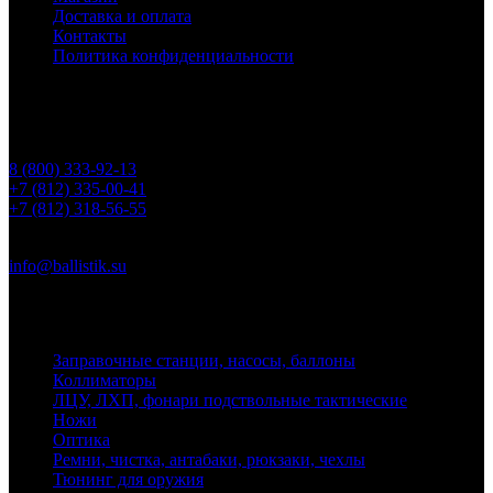
Доставка и оплата
Контакты
Политика конфиденциальности
Контакты
Телефоны
8 (800) 333-92-13
+7 (812) 335-00-41
+7 (812) 318-56-55
Почта
info@ballistik.su
Адрес: 199155, Санкт-Петербург, пер. Декабристов, д. 7, литер
К, помещение 8Н, офис 1
Заправочные станции, насосы, баллоны
Коллиматоры
ЛЦУ, ЛХП, фонари подствольные тактические
Ножи
Оптика
Ремни, чистка, антабаки, рюкзаки, чехлы
Тюнинг для оружия