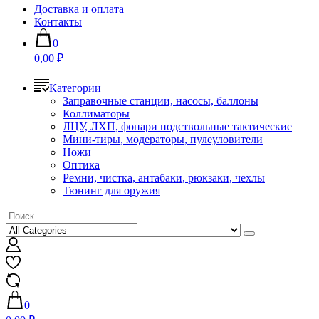
Доставка и оплата
Контакты
0
0,00 ₽
Категории
Заправочные станции, насосы, баллоны
Коллиматоры
ЛЦУ, ЛХП, фонари подствольные тактические
Мини-тиры, модераторы, пулеуловители
Ножи
Оптика
Ремни, чистка, антабаки, рюкзаки, чехлы
Тюнинг для оружия
0