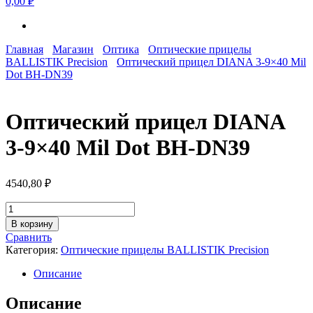
0,00 ₽
Главная
Магазин
Оптика
Оптические прицелы
BALLISTIK Precision
Оптический прицел DIANA 3-9×40 Mil
Dot BH-DN39
Оптический прицел DIANA
3-9×40 Mil Dot BH-DN39
4540,80
₽
Количество
товара
В корзину
Оптический
Сравнить
прицел
Категория:
Оптические прицелы BALLISTIK Precision
DIANA
3-
Описание
9x40
Mil
Описание
Dot