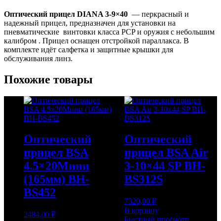
BH-
Оптический прицел DIANA 3-9×40
— перкрасный и
DN39
надежный прицел, предназначен для установки на
пневматические винтовки класса PCP и оружия с небольшим
калибром . Прицел оснащен отстройкой параллакса. В
комплекте идёт салфетка и защитные крышки для
обслуживания линз.
Похожие товары
Оптический
Оптический
прицел BSA
прицел BSA Air
4.5×20Мини
3-10×44 SP BH-
(165мм) BH-
BS312S
BS452
7320,00
₽
В корзину
2484,00
₽
Быстрый просмотр