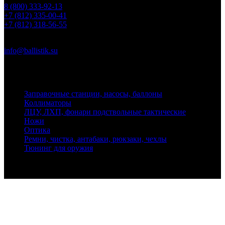
8 (800) 333-92-13
+7 (812) 335-00-41
+7 (812) 318-56-55
Почта
info@ballistik.su
Адрес: 199155, Санкт-Петербург, пер. Декабристов, д. 7, литер
К, помещение 8Н, офис 1
Заправочные станции, насосы, баллоны
Коллиматоры
ЛЦУ, ЛХП, фонари подствольные тактические
Ножи
Оптика
Ремни, чистка, антабаки, рюкзаки, чехлы
Тюнинг для оружия
Ballistik Precision © 2026 Все права защищены.
Публикуемые цены не являются публичной офертой.