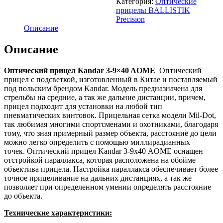
Категория:
Оптические
KANDAR
прицелы BALLISTIK
3-
Precision
9х40
Описание
АОМЕ
BH-
Описание
KR394А
Оптический прицел Kandar 3-9×40 AOMЕ
Оптический
прицел с подсветкой, изготовленный в Китае и поставляемый
под польским брендом Kandar. Модель предназначена для
стрельбы на средние, а так же дальние дистанции, причем,
прицел подходит для установки на любой тип
пневматических винтовок. Прицельная сетка модели Mil-Dot,
так любимая многими спортсменами и охотниками, благодаря
тому, что зная примерный размер объекта, расстояние до цели
можно легко определить с помощью миллирадианных
точек. Оптический прицел Kandar 3-9х40 AOМЕ оснащен
отстройкой параллакса, которая расположена на обойме
объектива прицела. Настройка параллакса обеспечивает более
точное прицеливание на дальних дистанциях, а так же
позволяет при определенном умении определять расстояние
до объекта.
Технические характеристики: