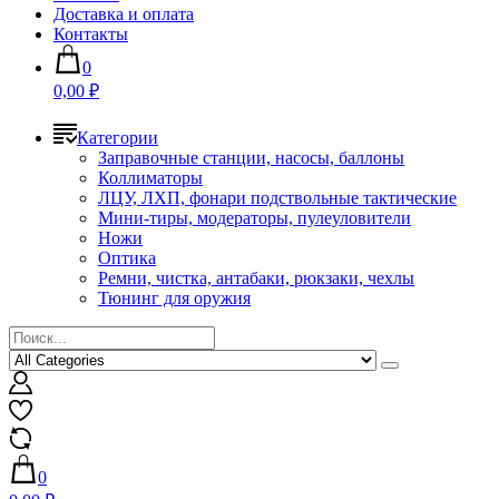
Доставка и оплата
Контакты
0
0,00 ₽
Категории
Заправочные станции, насосы, баллоны
Коллиматоры
ЛЦУ, ЛХП, фонари подствольные тактические
Мини-тиры, модераторы, пулеуловители
Ножи
Оптика
Ремни, чистка, антабаки, рюкзаки, чехлы
Тюнинг для оружия
0