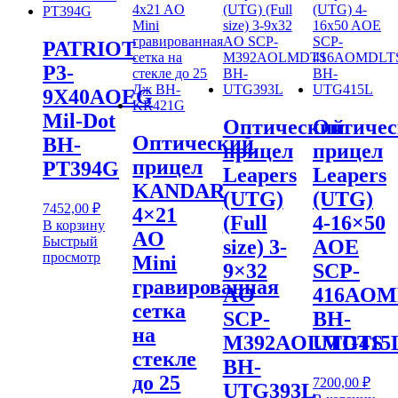
PATRIOT
P3-
9X40AOEG
Mil-Dot
Оптический
Оптичес
Оптический
BH-
прицел
прицел
прицел
PT394G
Leapers
Leapers
KANDAR
(UTG)
(UTG)
7452,00
₽
4×21
(Full
4-16×50
В корзину
AO
Быстрый
size) 3-
AOE
просмотр
Mini
9×32
SCP-
гравированная
AO
416AOM
сетка
SCP-
BH-
на
M392AOLMDTS
UTG415
стекле
BH-
до 25
7200,00
₽
UTG393L