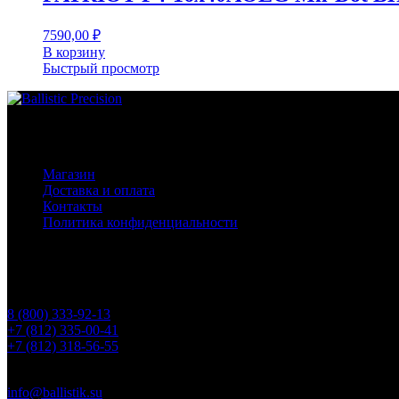
7590,00
₽
В корзину
Быстрый просмотр
Основное меню
Магазин
Доставка и оплата
Контакты
Политика конфиденциальности
Контакты
Телефоны
8 (800) 333-92-13
+7 (812) 335-00-41
+7 (812) 318-56-55
Почта
info@ballistik.su