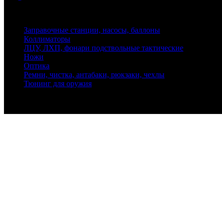
Адрес: 199155, Санкт-Петербург, пер. Декабристов, д. 7, литер
Заправочные станции, насосы, баллоны
Коллиматоры
ЛЦУ, ЛХП, фонари подствольные тактические
Ножи
Оптика
Ремни, чистка, антабаки, рюкзаки, чехлы
Тюнинг для оружия