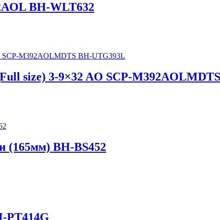
2AOL BH-WLT632
 (Full size) 3-9×32 AO SCP-M392AOLMD
и (165мм) BH-BS452
H-PT414G