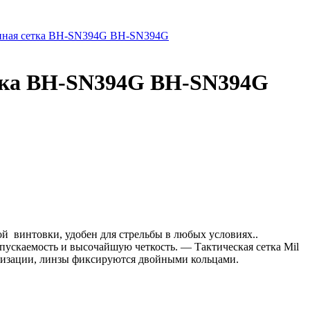
нная сетка BH-SN394G BH-SN394G
тка BH-SN394G BH-SN394G
ой винтовки, удобен для стрельбы в любых условиях..
скаемость и высочайшую четкость. — Тактическая сетка Mil
метизации, линзы фиксируются двойными кольцами.