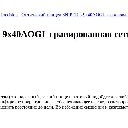
recision
Оптический прицел SNIPER 3-9x40AOGL гравирова
3-9x40AOGL гравированная се
етка)
это надежный ,легкий прицел , который подойдет для люб
пфировое покрытие линзы, обеспечивающее высокую светопропу
о оценить расстояние до цели. Во избежание смещений и разгер