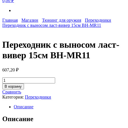
0,00 ₽
Главная
Магазин
Тюнинг для оружия
Переходники
Переходник с выносом ласт-вивер 15см BH-MR11
Переходник с выносом ласт-
вивер 15см BH-MR11
607,20
₽
Количество
товара
В корзину
Переходник
Сравнить
с
Категория:
Переходники
выносом
ласт-
Описание
вивер
15см
Описание
BH-
MR11