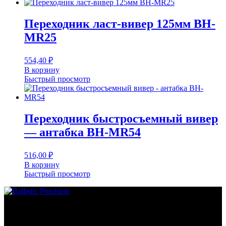
Переходник ласт-вивер 125мм BH-
MR25
554,40
₽
В корзину
Быстрый просмотр
Переходник быстросъемный вивер
— антабка BH-MR54
516,00
₽
В корзину
Быстрый просмотр
Основное меню