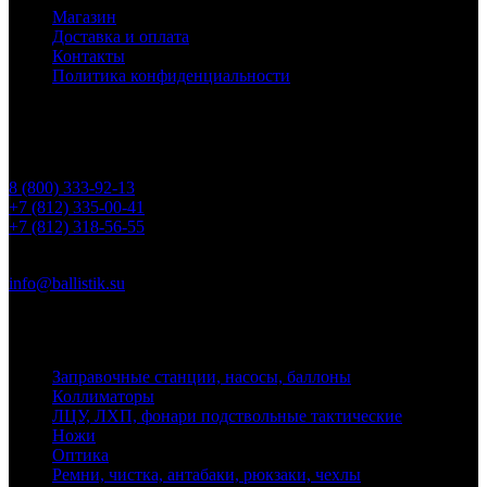
Магазин
Доставка и оплата
Контакты
Политика конфиденциальности
Контакты
Телефоны
8 (800) 333-92-13
+7 (812) 335-00-41
+7 (812) 318-56-55
Почта
info@ballistik.su
Адрес: 199155, Санкт-Петербург, пер. Декабристов, д. 7, литер
К, помещение 8Н, офис 1
Заправочные станции, насосы, баллоны
Коллиматоры
ЛЦУ, ЛХП, фонари подствольные тактические
Ножи
Оптика
Ремни, чистка, антабаки, рюкзаки, чехлы