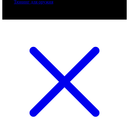
Тюнинг для оружия
Ballistik Precision © 2026 Все права защищены.
Публикуемые цены не являются публичной офертой.