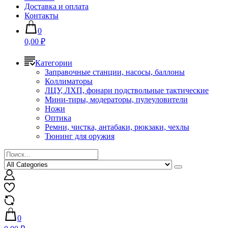
Доставка и оплата
Контакты
0
0,00 ₽
Категории
Заправочные станции, насосы, баллоны
Коллиматоры
ЛЦУ, ЛХП, фонари подствольные тактические
Мини-тиры, модераторы, пулеуловители
Ножи
Оптика
Ремни, чистка, антабаки, рюкзаки, чехлы
Тюнинг для оружия
0