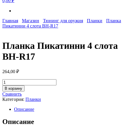
0,00 ₽
Главная
Магазин
Тюнинг для оружия
Планки
Планка
Пикатинни 4 слота BH-R17
Планка Пикатинни 4 слота
BH-R17
264,00
₽
Количество
товара
В корзину
Планка
Сравнить
Пикатинни
Категория:
Планки
4
слота
Описание
BH-
R17
Описание