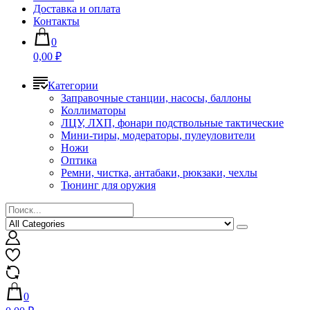
Доставка и оплата
Контакты
0
0,00 ₽
Категории
Заправочные станции, насосы, баллоны
Коллиматоры
ЛЦУ, ЛХП, фонари подствольные тактические
Мини-тиры, модераторы, пулеуловители
Ножи
Оптика
Ремни, чистка, антабаки, рюкзаки, чехлы
Тюнинг для оружия
0