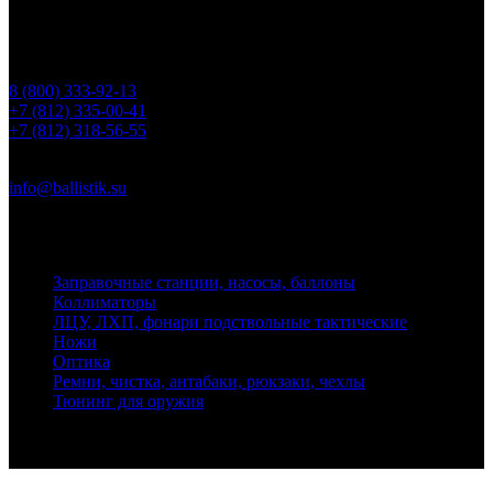
Контакты
Телефоны
8 (800) 333-92-13
+7 (812) 335-00-41
+7 (812) 318-56-55
Почта
info@ballistik.su
Адрес: 199155, Санкт-Петербург, пер. Декабристов, д. 7, литер
К, помещение 8Н, офис 1
Заправочные станции, насосы, баллоны
Коллиматоры
ЛЦУ, ЛХП, фонари подствольные тактические
Ножи
Оптика
Ремни, чистка, антабаки, рюкзаки, чехлы
Тюнинг для оружия
Ballistik Precision © 2026 Все права защищены.
Публикуемые цены не являются публичной офертой.