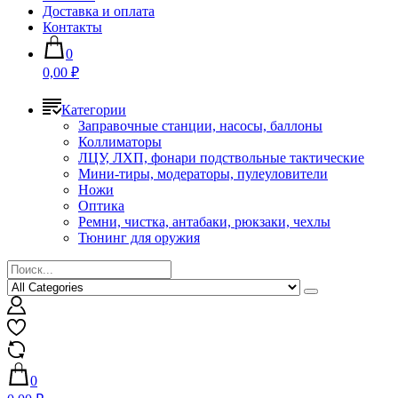
Доставка и оплата
Контакты
0
0,00 ₽
Категории
Заправочные станции, насосы, баллоны
Коллиматоры
ЛЦУ, ЛХП, фонари подствольные тактические
Мини-тиры, модераторы, пулеуловители
Ножи
Оптика
Ремни, чистка, антабаки, рюкзаки, чехлы
Тюнинг для оружия
0