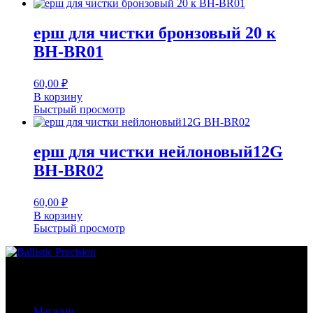
ерш для чистки бронзовый 20 к
BH-BR01
60,00
₽
В корзину
Быстрый просмотр
ерш для чистки нейлоновый12G
BH-BR02
60,00
₽
В корзину
Быстрый просмотр
Основное меню
Магазин