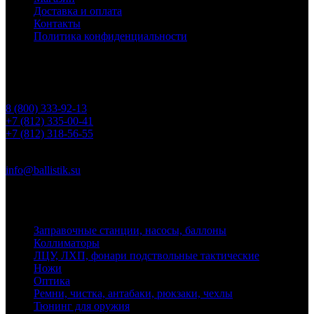
Доставка и оплата
Контакты
Политика конфиденциальности
Контакты
Телефоны
8 (800) 333-92-13
+7 (812) 335-00-41
+7 (812) 318-56-55
Почта
info@ballistik.su
Адрес: 199155, Санкт-Петербург, пер. Декабристов, д. 7, литер
К, помещение 8Н, офис 1
Заправочные станции, насосы, баллоны
Коллиматоры
ЛЦУ, ЛХП, фонари подствольные тактические
Ножи
Оптика
Ремни, чистка, антабаки, рюкзаки, чехлы
Тюнинг для оружия