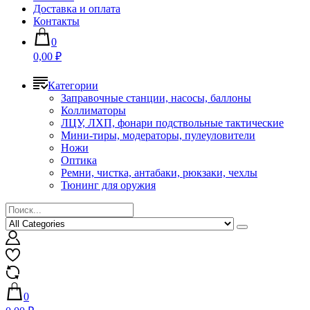
Доставка и оплата
Контакты
0
0,00 ₽
Категории
Заправочные станции, насосы, баллоны
Коллиматоры
ЛЦУ, ЛХП, фонари подствольные тактические
Мини-тиры, модераторы, пулеуловители
Ножи
Оптика
Ремни, чистка, антабаки, рюкзаки, чехлы
Тюнинг для оружия
0