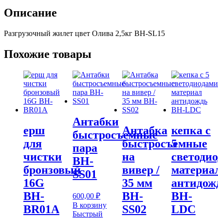
BH-
Описание
SL15
Разгрузочный жилет цвет Олива 2,5кг BH-SL15
Похожие товары
Антабки
ерш
Антабка
кепка с
быстросъемные
для
быстросъемные
5
пара
чистки
на
светоди
BH-
бронзовый
вивер /
материа
SS01
16G
35 мм
антидож
BH-
BH-
BH-
600,00
₽
В корзину
BR01A
SS02
LDC
Быстрый