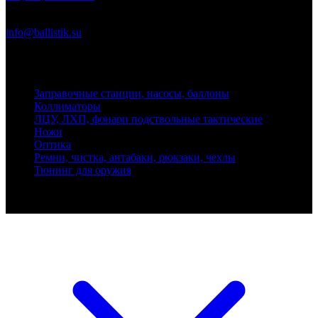
Почта
info@ballistik.su
Адрес: 199155, Санкт-Петербург, пер. Декабристов, д. 7, литер
К, помещение 8Н, офис 1
Заправочные станции, насосы, баллоны
Коллиматоры
ЛЦУ, ЛХП, фонари подствольные тактические
Ножи
Оптика
Ремни, чистка, антабаки, рюкзаки, чехлы
Тюнинг для оружия
Ballistik Precision © 2026 Все права защищены.
Публикуемые цены не являются публичной офертой.