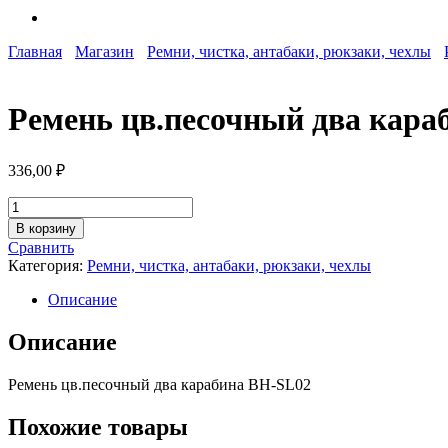
Главная
Магазин
Ремни, чистка, антабаки, рюкзаки, чехлы
Ремень цв.песочный два кара
336,00
₽
Количество
товара
В корзину
Ремень
Сравнить
цв.песочный
Категория:
Ремни, чистка, антабаки, рюкзаки, чехлы
два
карабина
Описание
BH-
SL02
Описание
Ремень цв.песочный два карабина BH-SL02
Похожие товары