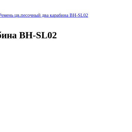
Ремень цв.песочный два карабина BH-SL02
бина BH-SL02