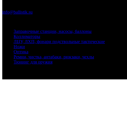
Почта
info@ballistik.su
Адрес: 199155, Санкт-Петербург, пер. Декабристов, д. 7, литер
Заправочные станции, насосы, баллоны
Коллиматоры
ЛЦУ, ЛХП, фонари подствольные тактические
Ножи
Оптика
Ремни, чистка, антабаки, рюкзаки, чехлы
Тюнинг для оружия