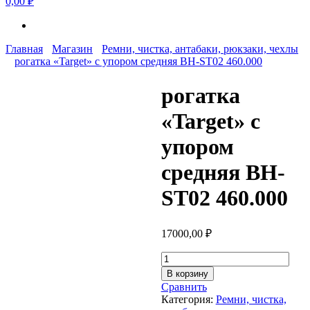
0,00 ₽
Главная
Магазин
Ремни, чистка, антабаки, рюкзаки, чехлы
рогатка «Target» с упором средняя BH-ST02 460.000
рогатка
«Target» с
упором
средняя BH-
ST02 460.000
17000,00
₽
Количество
товара
В корзину
рогатка
Сравнить
"Target"
Категория:
Ремни, чистка,
с