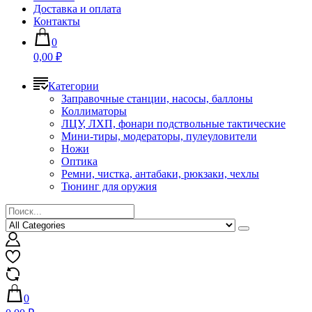
Доставка и оплата
Контакты
0
0,00 ₽
Категории
Заправочные станции, насосы, баллоны
Коллиматоры
ЛЦУ, ЛХП, фонари подствольные тактические
Мини-тиры, модераторы, пулеуловители
Ножи
Оптика
Ремни, чистка, антабаки, рюкзаки, чехлы
Тюнинг для оружия
0