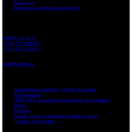
Контакты
Политика конфиденциальности
Контакты
Телефоны
8 (800) 333-92-13
+7 (812) 335-00-41
+7 (812) 318-56-55
Почта
info@ballistik.su
Адрес: 199155, Санкт-Петербург, пер. Декабристов, д. 7, литер
К, помещение 8Н, офис 1
Заправочные станции, насосы, баллоны
Коллиматоры
ЛЦУ, ЛХП, фонари подствольные тактические
Ножи
Оптика
Ремни, чистка, антабаки, рюкзаки, чехлы
Тюнинг для оружия
Ballistik Precision © 2026 Все права защищены.