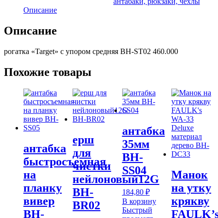
антабаки, рюкзаки, чехлы
упором
Описание
средняя
BH-
Описание
ST02
460.000
рогатка «Target» с упором средняя BH-ST02 460.000
Похожие товары
антабка
ерш
35мм
антабка
для
BH-
быстросъемная
чистки
SS04
на
Манок
нейлоновый12G
планку
на утку
BH-
184,80
₽
вивер
крякву
В корзину
BR02
Быстрый
BH-
FAULK’