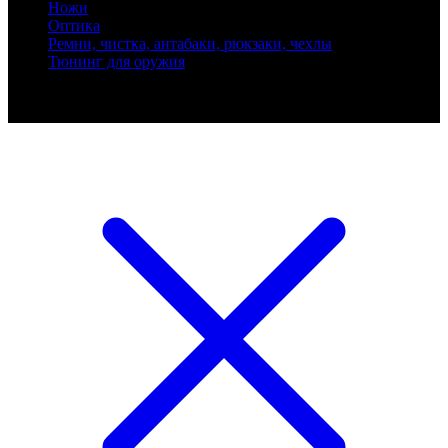
Ножи
Оптика
Ремни, чистка, антабаки, рюкзаки, чехлы
Тюнинг для оружия
Ballistik Precision © 2026 Все права защищены.
Публикуемые цены не являются публичной офертой.