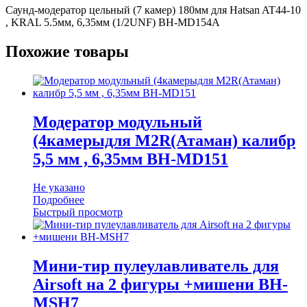
Саунд-модератор цельный (7 камер) 180мм для Hatsan AT44-10
AT44-
, KRAL 5.5мм, 6,35мм (1/2UNF) BH-MD154А
10
,
KRAL
Похожие товары
5.5мм,
6,35мм
(1/2UNF)
BH-
MD154А
Модератор модульный
(4камерыдля М2R(Атаман) калибр
5,5 мм , 6,35мм BH-MD151
Не указано
Подробнее
Быстрый просмотр
Мини-тир пулеулавливатель для
Airsoft на 2 фигуры +мишени BH-
MSH7