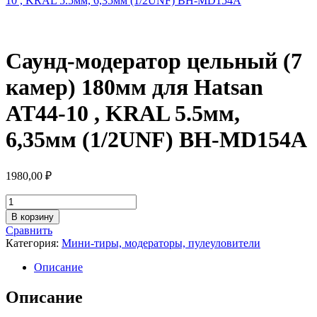
10 , KRAL 5.5мм, 6,35мм (1/2UNF) BH-MD154А
Саунд-модератор цельный (7
камер) 180мм для Hatsan
AT44-10 , KRAL 5.5мм,
6,35мм (1/2UNF) BH-MD154А
1980,00
₽
Количество
товара
В корзину
Саунд-
Сравнить
модератор
Категория:
Мини-тиры, модераторы, пулеуловители
цельный
(7
Описание
камер)
180мм
Описание
для
Hatsan