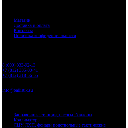
Основное меню
Магазин
Доставка и оплата
Контакты
Политика конфиденциальности
Контакты
Телефоны
8 (800) 333-92-13
+7 (812) 335-00-41
+7 (812) 318-56-55
Почта
info@ballistik.su
Адрес: 199155, Санкт-Петербург, пер. Декабристов, д. 7, литер
К, помещение 8Н, офис 1
Заправочные станции, насосы, баллоны
Коллиматоры
ЛЦУ, ЛХП, фонари подствольные тактические