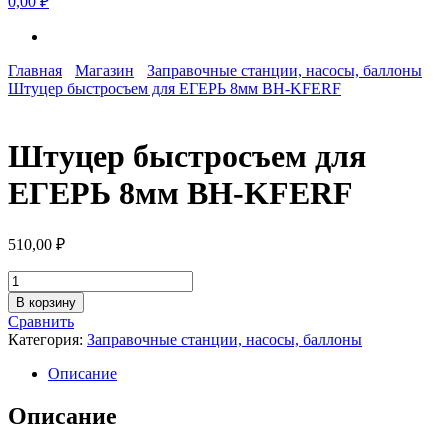
0,00 ₽
Главная
Магазин
Заправочные станции, насосы, баллоны
Штуцер быстросъем для ЕГЕРЬ 8мм BH-KFERF
Штуцер быстросъем для
ЕГЕРЬ 8мм BH-KFERF
510,00
₽
Количество
товара
В корзину
Штуцер
Сравнить
быстросъем
Категория:
Заправочные станции, насосы, баллоны
для
ЕГЕРЬ
Описание
8мм
BH-
Описание
KFERF