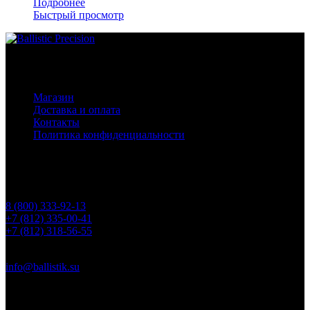
Подробнее
Быстрый просмотр
Основное меню
Магазин
Доставка и оплата
Контакты
Политика конфиденциальности
Контакты
Телефоны
8 (800) 333-92-13
+7 (812) 335-00-41
+7 (812) 318-56-55
Почта
info@ballistik.su
Адрес: 199155, Санкт-Петербург, пер. Декабристов, д. 7, литер
К, помещение 8Н, офис 1