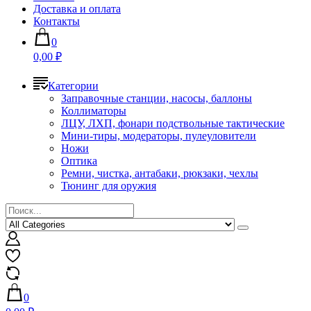
Доставка и оплата
Контакты
0
0,00 ₽
Категории
Заправочные станции, насосы, баллоны
Коллиматоры
ЛЦУ, ЛХП, фонари подствольные тактические
Мини-тиры, модераторы, пулеуловители
Ножи
Оптика
Ремни, чистка, антабаки, рюкзаки, чехлы
Тюнинг для оружия
0