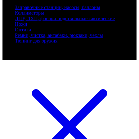
Заправочные станции, насосы, баллоны
Коллиматоры
ЛЦУ, ЛХП, фонари подствольные тактические
Ножи
Оптика
Ремни, чистка, антабаки, рюкзаки, чехлы
Тюнинг для оружия
Ballistik Precision © 2026 Все права защищены.
Публикуемые цены не являются публичной офертой.