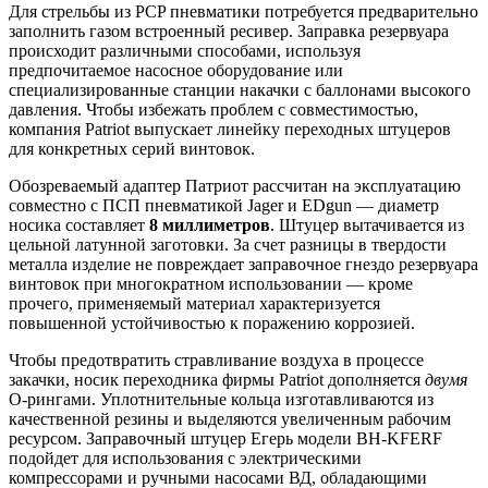
Для стрельбы из PCP пневматики потребуется предварительно
заполнить газом встроенный ресивер. Заправка резервуара
происходит различными способами, используя
предпочитаемое насосное оборудование или
специализированные станции накачки с баллонами высокого
давления. Чтобы избежать проблем с совместимостью,
компания Patriot выпускает линейку переходных штуцеров
для конкретных серий винтовок.
Обозреваемый адаптер Патриот рассчитан на эксплуатацию
совместно с ПСП пневматикой Jager и EDgun — диаметр
носика составляет
8 миллиметров
. Штуцер вытачивается из
цельной латунной заготовки. За счет разницы в твердости
металла изделие не повреждает заправочное гнездо резервуара
винтовок при многократном использовании — кроме
прочего, применяемый материал характеризуется
повышенной устойчивостью к поражению коррозией.
Чтобы предотвратить стравливание воздуха в процессе
закачки, носик переходника фирмы Patriot дополняется
двумя
О-рингами. Уплотнительные кольца изготавливаются из
качественной резины и выделяются увеличенным рабочим
ресурсом. Заправочный штуцер Егерь модели BH-KFERF
подойдет для использования с электрическими
компрессорами и ручными насосами ВД, обладающими