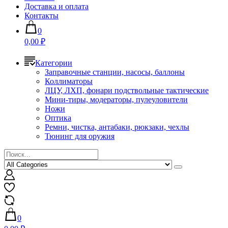
Доставка и оплата
Контакты
0
0,00 ₽
Категории
Заправочные станции, насосы, баллоны
Коллиматоры
ЛЦУ, ЛХП, фонари подствольные тактические
Мини-тиры, модераторы, пулеуловители
Ножи
Оптика
Ремни, чистка, антабаки, рюкзаки, чехлы
Тюнинг для оружия
0