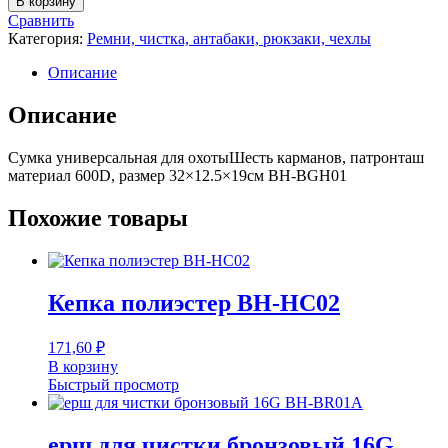
В корзину
Сумка
Сравнить
универсальная
Категория:
Ремни, чистка, антабаки, рюкзаки, чехлы
для
охотыШесть
Описание
карманов,
патронташ
Описание
материал
600D,
Сумка универсальная для охотыШесть карманов, патронташ
размер
материал 600D, размер 32×12.5×19см BH-BGH01
32x12.5x19см
BH-
BGH01
Похожие товары
Кепка полиэстер BH-HC02
171,60
₽
В корзину
Быстрый просмотр
ерш для чистки бронзовый 16G