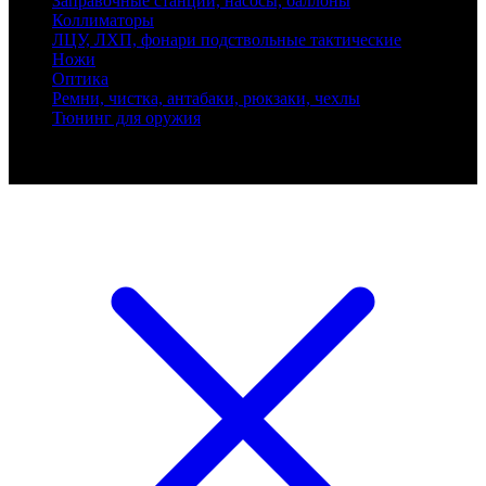
Заправочные станции, насосы, баллоны
Коллиматоры
ЛЦУ, ЛХП, фонари подствольные тактические
Ножи
Оптика
Ремни, чистка, антабаки, рюкзаки, чехлы
Тюнинг для оружия
Ballistik Precision © 2026 Все права защищены.
Публикуемые цены не являются публичной офертой.