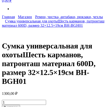
0,00 ₽
Главная
Магазин
Ремни, чистка, антабаки, рюкзаки, чехлы
Сумка универсальная для охотыШесть карманов, патронташ
материал 600D, размер 32×12.5×19см BH-BGH01
Сумка универсальная для
охотыШесть карманов,
патронташ материал 600D,
размер 32×12.5×19см BH-
BGH01
1300,00
₽
Количество
товара