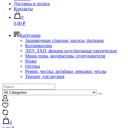
Доставка и оплата
Контакты
0
0,00 ₽
Категории
Заправочные станции, насосы, баллоны
Коллиматоры
ЛЦУ, ЛХП, фонари подствольные тактические
Мини-тиры, модераторы, пулеуловители
Ножи
Оптика
Ремни, чистка, антабаки, рюкзаки, чехлы
Тюнинг для оружия
0