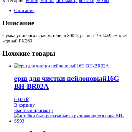
Категория:
Ремни, чистка, антабаки, рюкзаки, чехлы
материал
800D,
Описание
размер
19х14х9
Описание
см
цвет
Сумка универсальная материал 800D, размер 19х14х9 см цвет
черный
черный PK260
PK260
Похожие товары
ерш для чистки нейлоновый16G
BH-BR02A
60,00
₽
В корзину
Быстрый просмотр