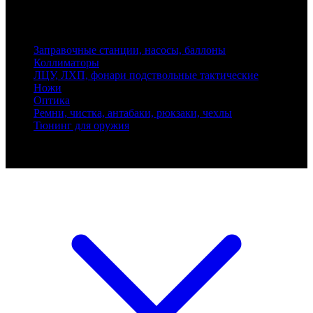
Адрес: 199155, Санкт-Петербург, пер. Декабристов, д. 7, литер
К, помещение 8Н, офис 1
Заправочные станции, насосы, баллоны
Коллиматоры
ЛЦУ, ЛХП, фонари подствольные тактические
Ножи
Оптика
Ремни, чистка, антабаки, рюкзаки, чехлы
Тюнинг для оружия
Ballistik Precision © 2026 Все права защищены.
Публикуемые цены не являются публичной офертой.