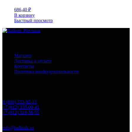
686,40
₽
В корзину
Быстрый просмотр
Основное меню
Магазин
Доставка и оплата
Контакты
Политика конфиденциальности
Контакты
Телефоны
8 (800) 333-92-13
+7 (812) 335-00-41
+7 (812) 318-56-55
Почта
info@ballistik.su