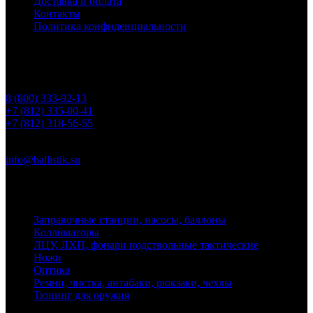
Доставка и оплата
Контакты
Политика конфиденциальности
Контакты
Телефоны
8 (800) 333-92-13
+7 (812) 335-00-41
+7 (812) 318-56-55
Почта
info@ballistik.su
Адрес: 199155, Санкт-Петербург, пер. Декабристов, д. 7, литер
К, помещение 8Н, офис 1
Заправочные станции, насосы, баллоны
Коллиматоры
ЛЦУ, ЛХП, фонари подствольные тактические
Ножи
Оптика
Ремни, чистка, антабаки, рюкзаки, чехлы
Тюнинг для оружия