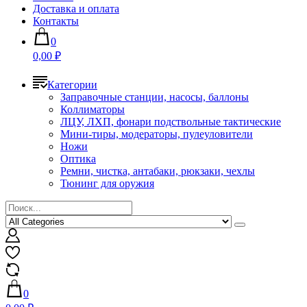
Доставка и оплата
Контакты
0
0,00 ₽
Категории
Заправочные станции, насосы, баллоны
Коллиматоры
ЛЦУ, ЛХП, фонари подствольные тактические
Мини-тиры, модераторы, пулеуловители
Ножи
Оптика
Ремни, чистка, антабаки, рюкзаки, чехлы
Тюнинг для оружия
0