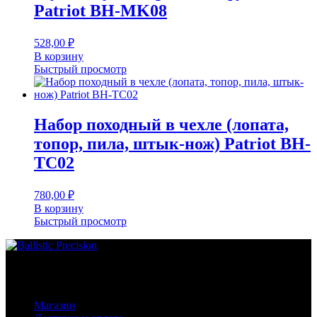
Patriot BH-MK08
528,00
₽
В корзину
Быстрый просмотр
Набор походный в чехле (лопата,
топор, пила, штык-нож) Patriot BH-
TC02
780,00
₽
В корзину
Быстрый просмотр
Основное меню
Магазин