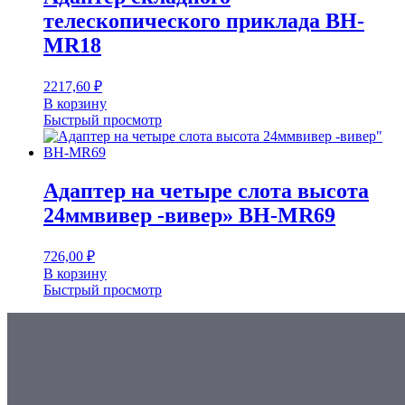
телескопического приклада BH-
MR18
2217,60
₽
В корзину
Быстрый просмотр
Адаптер на четыре слота высота
24ммвивер -вивер» BH-MR69
726,00
₽
В корзину
Быстрый просмотр