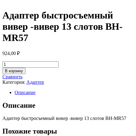
Адаптер быстросъемный
вивер -вивер 13 слотов BH-
MR57
924,00
₽
Количество
товара
В корзину
Адаптер
Сравнить
быстросъемный
Категория:
Адаптер
вивер
-вивер
Описание
13
слотов
Описание
BH-
MR57
Адаптер быстросъемный вивер -вивер 13 слотов BH-MR57
Похожие товары