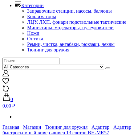
Категории
Заправочные станции, насосы, баллоны
Коллиматоры
ЛЦУ, ЛХП, фонари подствольные тактические
Мини-тиры, модераторы, пулеуловители
Ножи
Оптика
Ремни, чистка, антабаки, рюкзаки, чехлы
Тюнинг для оружия
0
0,00 ₽
Главная
Магазин
Тюнинг для оружия
Адаптер
Адаптер
быстросъемный вивер -вивер 13 слотов BH-MR57