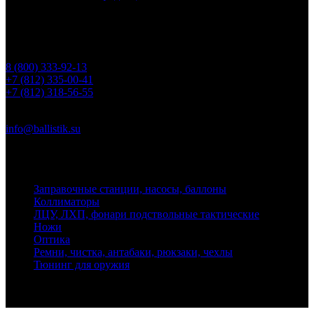
Контакты
Телефоны
8 (800) 333-92-13
+7 (812) 335-00-41
+7 (812) 318-56-55
Почта
info@ballistik.su
Адрес: 199155, Санкт-Петербург, пер. Декабристов, д. 7, литер
К, помещение 8Н, офис 1
Заправочные станции, насосы, баллоны
Коллиматоры
ЛЦУ, ЛХП, фонари подствольные тактические
Ножи
Оптика
Ремни, чистка, антабаки, рюкзаки, чехлы
Тюнинг для оружия
Ballistik Precision © 2026 Все права защищены.
Публикуемые цены не являются публичной офертой.