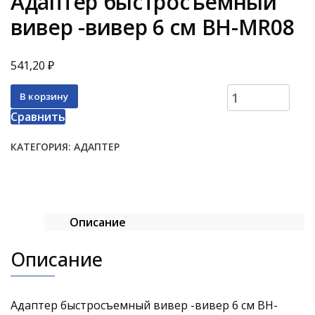
Адаптер быстросъемный
вивер -вивер 6 см BH-MR08
₽
541,20
Количество
В корзину
товара
Сравнить
Адаптер
быстросъемный
КАТЕГОРИЯ:
АДАПТЕР
вивер
-вивер
6
см
Описание
BH-
MR08
Описание
Адаптер быстросъемный вивер -вивер 6 см BH-