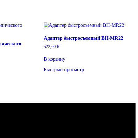
Адаптер быстросъемный BH-MR22
пического
522,00
₽
В корзину
Быстрый просмотр