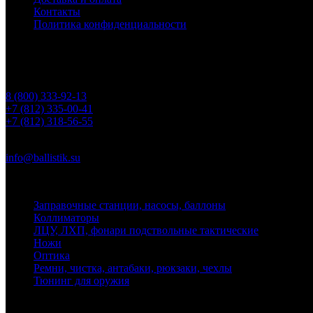
Контакты
Политика конфиденциальности
Контакты
Телефоны
8 (800) 333-92-13
+7 (812) 335-00-41
+7 (812) 318-56-55
Почта
info@ballistik.su
Адрес: 199155, Санкт-Петербург, пер. Декабристов, д. 7, литер
Заправочные станции, насосы, баллоны
Коллиматоры
ЛЦУ, ЛХП, фонари подствольные тактические
Ножи
Оптика
Ремни, чистка, антабаки, рюкзаки, чехлы
Тюнинг для оружия