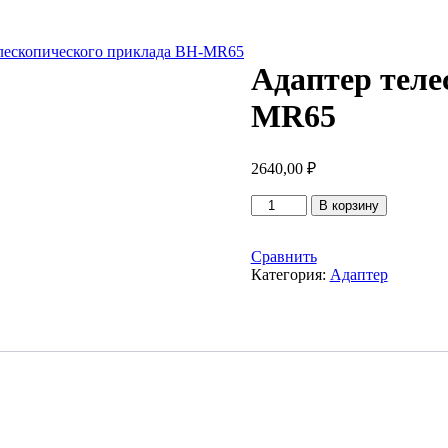
лескопического приклада BH-MR65
Адаптер теле
MR65
2640,00
₽
Количество
В корзину
товара
Адаптер
телескопического
Сравнить
приклада
Категория:
Адаптер
BH-
MR65