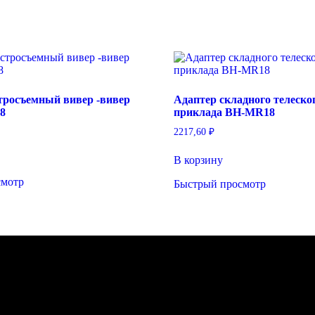
тросъемный вивер -вивер
Адаптер складного телеско
8
приклада BH-MR18
2217,60
₽
В корзину
смотр
Быстрый просмотр