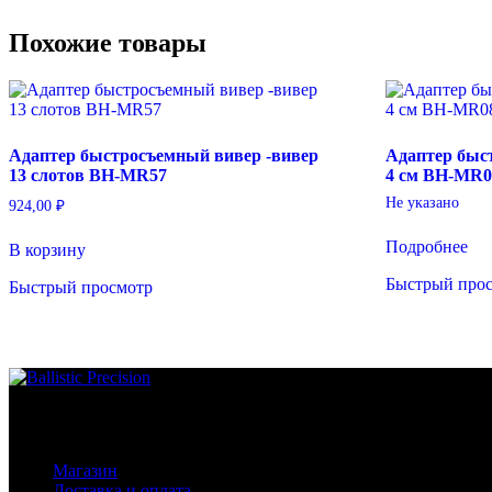
Похожие товары
Адаптер быстросъемный вивер -вивер
Адаптер быс
13 слотов BH-MR57
4 см BH-MR0
Не указано
924,00
₽
Подробнее
В корзину
Быстрый про
Быстрый просмотр
Основное меню
Магазин
Доставка и оплата