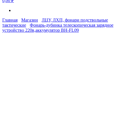
0,00 ₽
Главная
Магазин
ЛЦУ, ЛХП, фонари подствольные
тактические
Фонарь-дубинка телескопическая зарядное
устройство 220в,аккумулятор BH-FL09