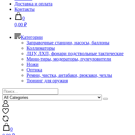
Доставка и оплата
Контакты
0
0,00 ₽
Категории
Заправочные станции, насосы, баллоны
Коллиматоры
ЛЦУ, ЛХП, фонари подствольные тактические
Мини-тиры, модераторы, пулеуловители
Ножи
Оптика
Ремни, чистка, антабаки, рюкзаки, чехлы
Тюнинг для оружия
0