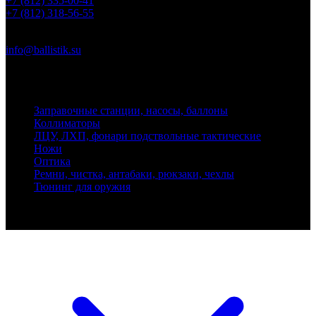
+7 (812) 335-00-41
+7 (812) 318-56-55
Почта
info@ballistik.su
Адрес: 199155, Санкт-Петербург, пер. Декабристов, д. 7, литер
К, помещение 8Н, офис 1
Заправочные станции, насосы, баллоны
Коллиматоры
ЛЦУ, ЛХП, фонари подствольные тактические
Ножи
Оптика
Ремни, чистка, антабаки, рюкзаки, чехлы
Тюнинг для оружия
Ballistik Precision © 2026 Все права защищены.
Публикуемые цены не являются публичной офертой.