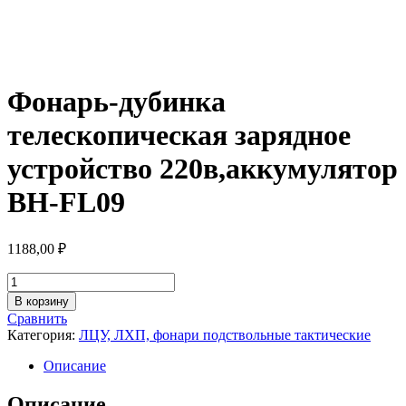
Фонарь-дубинка
телескопическая зарядное
устройство 220в,аккумулятор
BH-FL09
1188,00
₽
Количество
товара
В корзину
Фонарь-
Сравнить
дубинка
Категория:
ЛЦУ, ЛХП, фонари подствольные тактические
телескопическая
зарядное
Описание
устройство
220в,аккумулятор
Описание