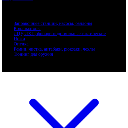
Адрес: 199155, Санкт-Петербург, пер. Декабристов, д. 7, литер
К, помещение 8Н, офис 1
Заправочные станции, насосы, баллоны
Коллиматоры
ЛЦУ, ЛХП, фонари подствольные тактические
Ножи
Оптика
Ремни, чистка, антабаки, рюкзаки, чехлы
Тюнинг для оружия
Ballistik Precision © 2026 Все права защищены.
Публикуемые цены не являются публичной офертой.