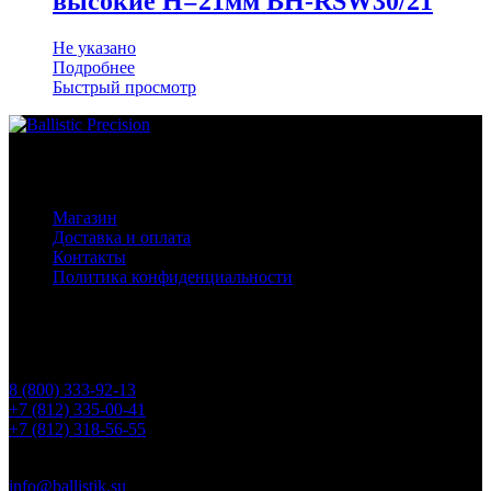
высокие Н=21мм BH-RSW30/21
Не указано
Подробнее
Быстрый просмотр
Основное меню
Магазин
Доставка и оплата
Контакты
Политика конфиденциальности
Контакты
Телефоны
8 (800) 333-92-13
+7 (812) 335-00-41
+7 (812) 318-56-55
Почта
info@ballistik.su