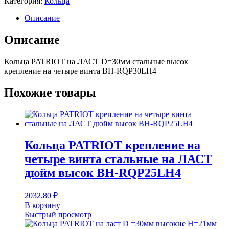
Категория:
Кольца
на
ЛАСТ
Описание
D=30мм
стальные
Описание
высок
крепление
Кольца PATRIOT на ЛАСТ D=30мм стальные высок
на
крепление на четыре винта BH-RQP30LH4
четыре
винта
BH-
Похожие товары
RQP30LH4
Кольца PATRIOT крепление на
четыре винта стальные на ЛАСТ
дюйм высок BH-RQP25LH4
2032,80
₽
В корзину
Быстрый просмотр