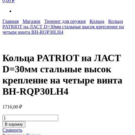
0,00 ₽
Главная
Магазин
Тюнинг для оружия
Кольца
Кольца
PATRIOT на ЛАСТ D=30мм стальные высок крепление на
четыре винта BH-RQP30LH4
Кольца PATRIOT на ЛАСТ
D=30мм стальные высок
крепление на четыре винта
BH-RQP30LH4
1716,00
₽
Количество
товара
В корзину
Кольца
Сравнить
PATRIOT