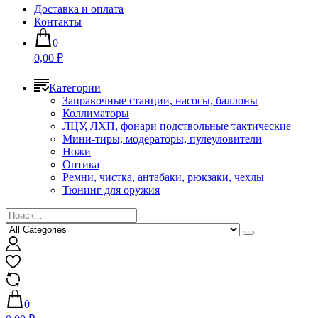
Доставка и оплата
Контакты
0
0,00 ₽
Категории
Заправочные станции, насосы, баллоны
Коллиматоры
ЛЦУ, ЛХП, фонари подствольные тактические
Мини-тиры, модераторы, пулеуловители
Ножи
Оптика
Ремни, чистка, антабаки, рюкзаки, чехлы
Тюнинг для оружия
0